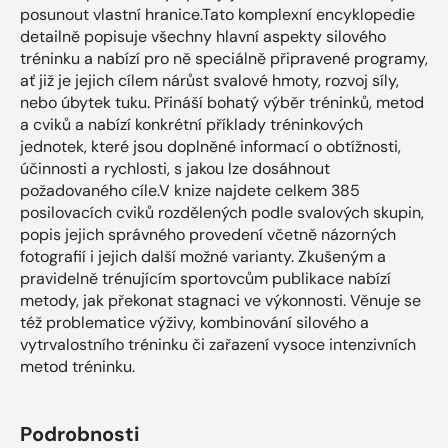
posunout vlastní hranice.Tato komplexní encyklopedie
detailně popisuje všechny hlavní aspekty silového
tréninku a nabízí pro ně speciálně připravené programy,
ať již je jejich cílem nárůst svalové hmoty, rozvoj síly,
nebo úbytek tuku. Přináší bohatý výběr tréninků, metod
a cviků a nabízí konkrétní příklady tréninkových
jednotek, které jsou doplněné informací o obtížnosti,
účinnosti a rychlosti, s jakou lze dosáhnout
požadovaného cíle.V knize najdete celkem 385
posilovacích cviků rozdělených podle svalových skupin,
popis jejich správného provedení včetně názorných
fotograﬁí i jejich další možné varianty. Zkušeným a
pravidelně trénujícím sportovcům publikace nabízí
metody, jak překonat stagnaci ve výkonnosti. Věnuje se
též problematice výživy, kombinování silového a
vytrvalostního tréninku či zařazení vysoce intenzivních
metod tréninku.
Podrobnosti