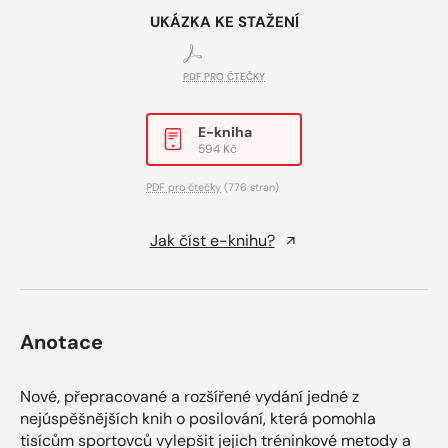
UKÁZKA KE STAŽENÍ
PDF PRO ČTEČKY
E-kniha
594 Kč
PDF pro čtečky
(776 stran)
Jak číst e-knihu?
Anotace
Nové, přepracované a rozšířené vydání jedné z
nejúspěšnějších knih o posilování, která pomohla
tisícům sportovců vylepšit jejich tréninkové metody a