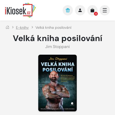
Přejít na hlavní obsah
0
E-knihy
Velká kniha posilování
Velká kniha posilování
Jim Stoppani