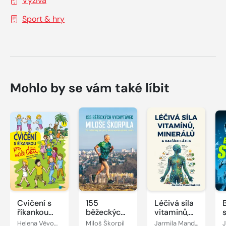
Výživa
Sport & hry
Mohlo by se vám také líbit
Cvičení s
155
Léčivá síla
říkankou
běžeckých
vitaminů,
pro malé
vychytávek
minerálů a
Helena Vévodová
Miloš Škorpil
Jarmila Mandžuková
J