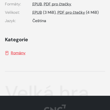
Formáty:
EPUB
,
PDF pro čtečky
Velikost:
EPUB
(3 MiB),
PDF pro čtečky
(4 MiB)
Jazyk:
Čeština
Kategorie
Romány
Velká hra