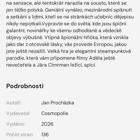
na senzace, ale tentokrát narazila na sousto, které se
jen těžko polyká. Geniální vynález, mezinárodní spiknutí
a setkání s lidmi, kteří se na stránkách učebnic dějepisu
nikdy nepotkali.Vypravte se do světa, kde jsou špióni
galantní, novinářky ke všemu odhodlané a vědecké
objevy výbušné. Vtipná špionážní hříčka, která vznikla
jako dar z otcovské lásky, vás provede Evropou, jakou
jste ještě nezažili. Velká hra je elegantní steampunková
parodie, která vám připomene filmy Adéla ještě
nevečeřela a Jára Cimrman ležící, spící.
Podrobnosti
Autoři:
Jan Procházka
Vydavatel:
Cosmopolis
Vydáno:
2026
Počet stran:
136