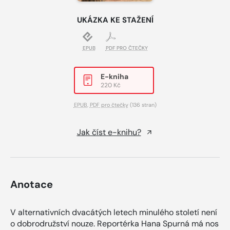
UKÁZKA KE STAŽENÍ
EPUB
PDF PRO ČTEČKY
E-kniha
220 Kč
EPUB
,
PDF pro čtečky
(136 stran)
Jak číst e-knihu?
Anotace
V alternativních dvacátých letech minulého století není
o dobrodružství nouze. Reportérka Hana Spurná má nos