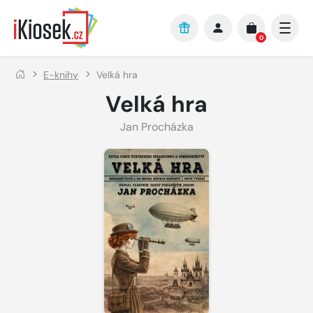
Přejít na hlavní obsah
0
E-knihy
Velká hra
Velká hra
Jan Procházka