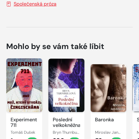
Společenská próza
Mohlo by se vám také líbit
Experiment
Poslední
Baronka
711
velkokněžna
Tomáš Dušek
Bryn Thurnbullová
Miroslav Jandovský