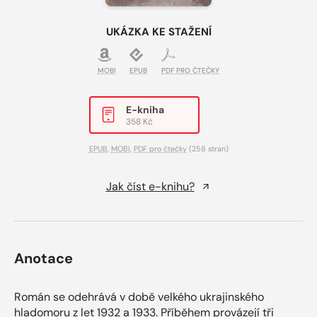
UKÁZKA KE STAŽENÍ
MOBI
EPUB
PDF PRO ČTEČKY
E-kniha
358 Kč
EPUB
,
MOBI
,
PDF pro čtečky
(258 stran)
Jak číst e-knihu?
Anotace
Román se odehrává v době velkého ukrajinského
hladomoru z let 1932 a 1933. Příběhem provázejí tři