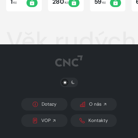
1
280
59
Kč
Kč
Kč
Věk rudýc
PŘEPNOUT SVĚTLÝ/TMAVÝ REŽIM
Dotazy
O nás
VOP
Kontakty