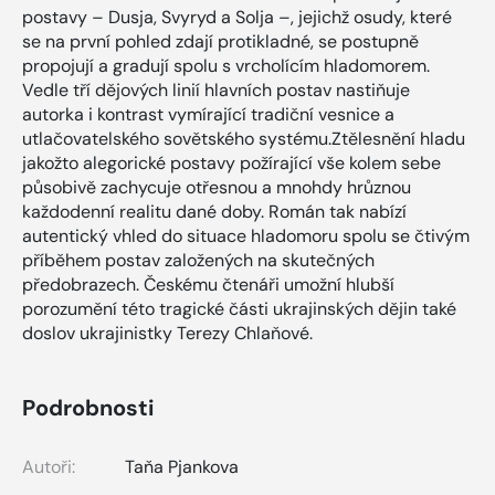
postavy – Dusja, Svyryd a Solja –, jejichž osudy, které
se na první pohled zdají protikladné, se postupně
propojují a gradují spolu s vrcholícím hladomorem.
Vedle tří dějových linií hlavních postav nastiňuje
autorka i kontrast vymírající tradiční vesnice a
utlačovatelského sovětského systému.Ztělesnění hladu
jakožto alegorické postavy požírající vše kolem sebe
působivě zachycuje otřesnou a mnohdy hrůznou
každodenní realitu dané doby. Román tak nabízí
autentický vhled do situace hladomoru spolu se čtivým
příběhem postav založených na skutečných
předobrazech. Českému čtenáři umožní hlubší
porozumění této tragické části ukrajinských dějin také
doslov ukrajinistky Terezy Chlaňové.
Podrobnosti
Autoři:
Taňa Pjankova