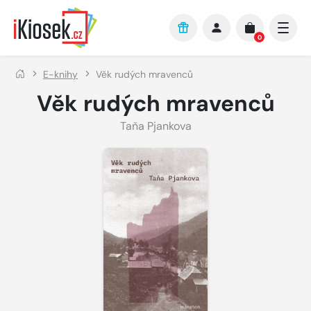
Přejít na hlavní obsah
0
E-knihy
Věk rudých mravenců
Věk rudých mravenců
Taňa Pjankova