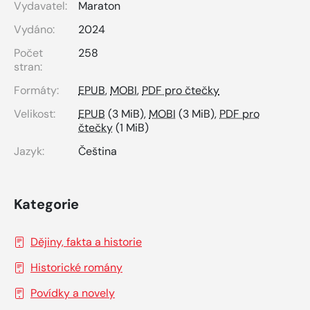
Vydavatel:
Maraton
Vydáno:
2024
Počet
258
stran:
Formáty:
EPUB
,
MOBI
,
PDF pro čtečky
Velikost:
EPUB
(3 MiB),
MOBI
(3 MiB),
PDF pro
čtečky
(1 MiB)
Jazyk:
Čeština
Kategorie
Dějiny, fakta a historie
Historické romány
Povídky a novely