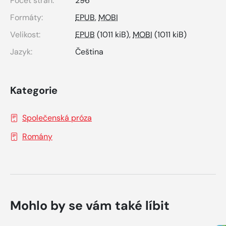
Počet stran:
296
Formáty:
EPUB
,
MOBI
Velikost:
EPUB
(1011 kiB),
MOBI
(1011 kiB)
Jazyk:
Čeština
Kategorie
Společenská próza
Romány
Mohlo by se vám také líbit