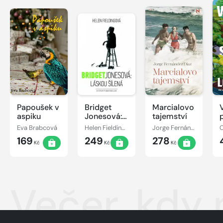
Papoušek v
Bridget
Marcialovo
aspiku
Jonesová:
tajemství
láskou
Eva Brabcová
Helen Fieldingová
Jorge Fernández Díaz
šílená
169
249
278
Kč
Kč
Kč
Večer, kdy 