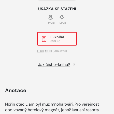
UKÁZKA KE STAŽENÍ
MOBI
EPUB
E-kniha
359 Kč
EPUB
,
MOBI
(296 stran)
Jak číst e-knihu?
Anotace
Nořin otec Liam byl muž mnoha tváří. Pro veřejnost
obdivovaný hotelový magnát, jehož luxusní resorty