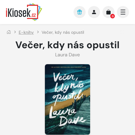
Přejít na hlavní obsah
0
E-knihy
Večer, kdy nás opustil
Večer, kdy nás opustil
Laura Dave