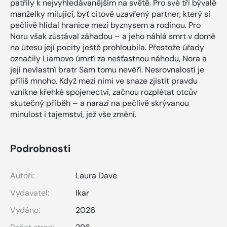
patřily k nejvyhledávanějším na světě. Pro své tři bývalé
manželky milující, byť citově uzavřený partner, který si
pečlivě hlídal hranice mezi byznysem a rodinou. Pro
Noru však zůstával záhadou – a jeho náhlá smrt v domě
na útesu její pocity ještě prohloubila. Přestože úřady
označily Liamovo úmrtí za nešťastnou náhodu, Nora a
její nevlastní bratr Sam tomu nevěří. Nesrovnalostí je
příliš mnoho. Když mezi nimi ve snaze zjistit pravdu
vznikne křehké spojenectví, začnou rozplétat otcův
skutečný příběh – a narazí na pečlivě skrývanou
minulost i tajemství, jež vše změní.
Podrobnosti
Autoři:
Laura Dave
Vydavatel:
Ikar
Vydáno:
2026