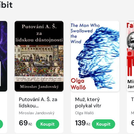
íbit
Putování A. Š. za
Muž, který
T
lidskou
polykal vítr
důstojností
Miroslav Jandovský
Olga Walló
M
69
139
t
Koupit
Koupit
Kč
Kč