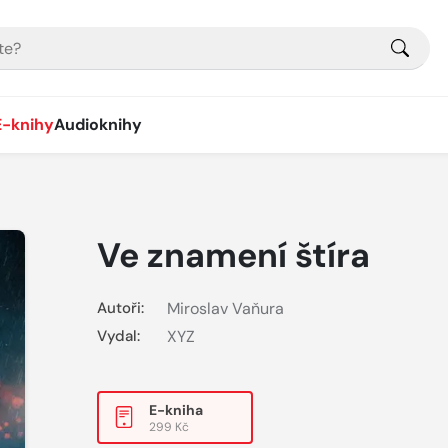
E-knihy
Audioknihy
Ve znamení štíra
Autoři:
Miroslav Vaňura
Vydal:
XYZ
E-kniha
299 Kč