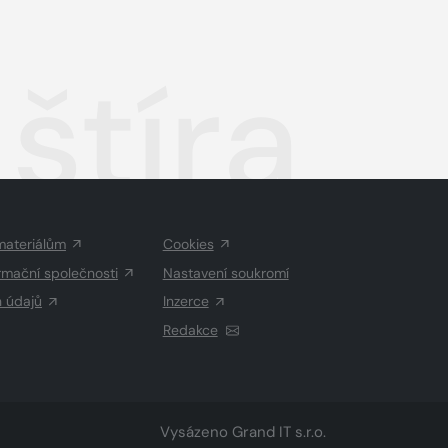
štíra
materiálům
Cookies
rmační společnosti
Nastavení soukromí
h údajů
Inzerce
Redakce
Vysázeno
Grand IT s.r.o.