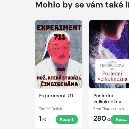
Mohlo by se vám také l
Experiment 711
Poslední
velkokněžna
Tomáš Dušek
Bryn Thurnbullová
1
280
Koupit
Koupi
Kč
Kč