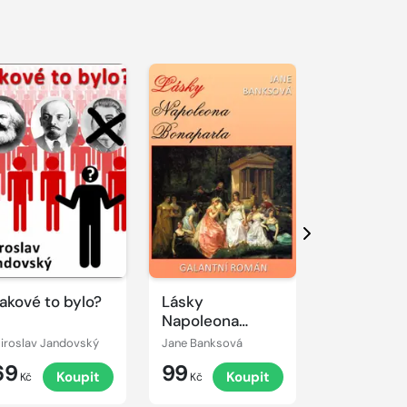
Další
akové to bylo?
Lásky
Skoněpád
Napoleona
Bonaparta
iroslav Jandovský
Jane Banksová
Miroslav Jan
69
99
69
Koupit
Koupit
K
Kč
Kč
Kč