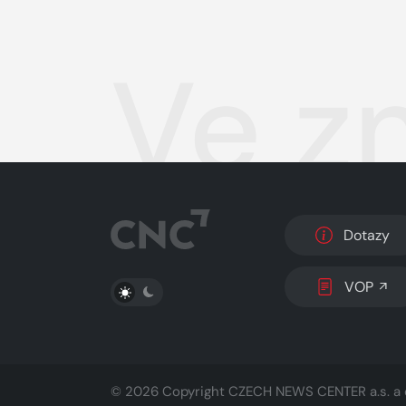
Ve z
Dotazy
PŘEPNOUT SVĚTLÝ/TMAVÝ REŽIM
VOP
© 2026 Copyright
CZECH NEWS CENTER a.s.
a 