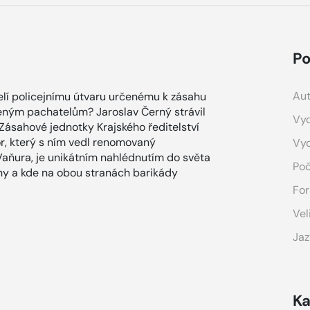
Po
Aut
elí policejnímu útvaru určenému k zásahu
eným pachatelům? Jaroslav Černý strávil
Vyd
l Zásahové jednotky Krajského ředitelství
or, který s ním vedl renomovaný
Vy
 Vaňura, je unikátním nahlédnutím do světa
Poč
iny a kde na obou stranách barikády
For
Vel
Jaz
Ka