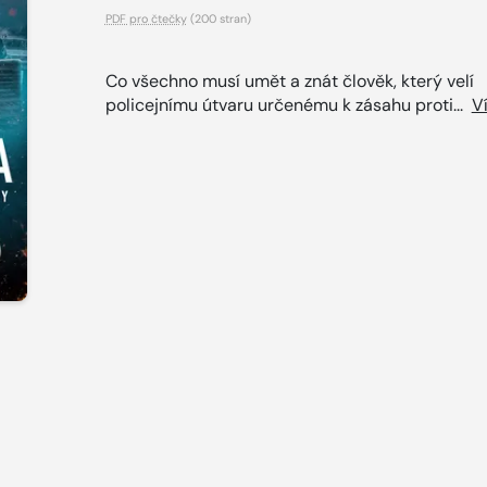
PDF pro čtečky
(200 stran)
Co všechno musí umět a znát člověk, který velí
policejnímu útvaru určenému k zásahu proti...
V