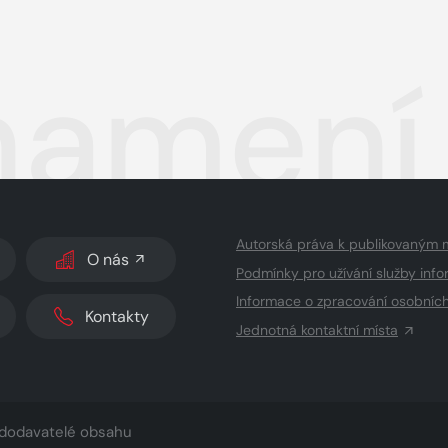
namení 
Autorská práva k publikovaným 
O nás
Podmínky pro užívání služby info
Informace o zpracování osobníc
Kontakty
Jednotná kontaktní místa
dodavatelé obsahu