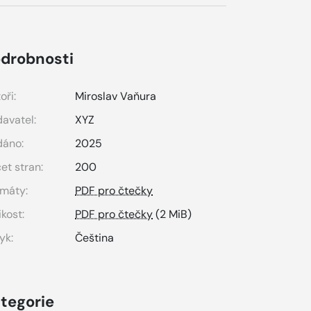
drobnosti
oři:
Miroslav Vaňura
avatel:
XYZ
dáno:
2025
et stran:
200
máty:
PDF pro čtečky
ikost:
PDF pro čtečky
(2 MiB)
yk:
Čeština
tegorie