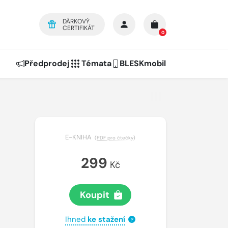
DÁRKOVÝ
CERTIFIKÁT
0
Předprodej
Témata
BLESKmobil
E-KNIHA
(
PDF pro čtečky
)
299
Kč
Koupit
Ihned
ke stažení
?