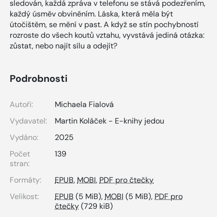
sledován, každá zpráva v telefonu se stává podezřením,
každý úsměv obviněním. Láska, která měla být
útočištěm, se mění v past. A když se stín pochybností
rozroste do všech koutů vztahu, vyvstává jediná otázka:
zůstat, nebo najít sílu a odejít?
Podrobnosti
Autoři:
Michaela Fialová
Vydavatel:
Martin Koláček - E-knihy jedou
Vydáno:
2025
Počet
139
stran:
Formáty:
EPUB
,
MOBI
,
PDF pro čtečky
Velikost:
EPUB
(5 MiB),
MOBI
(5 MiB),
PDF pro
čtečky
(729 kiB)