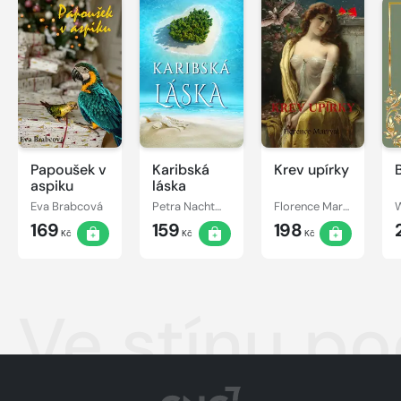
Papoušek v
Karibská
Krev upírky
aspiku
láska
Eva Brabcová
Petra Nachtmanová
Florence Marryat
W
169
159
198
Kč
Kč
Kč
Ve stínu p