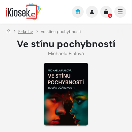
Přejít na hlavní obsah
0
E-knihy
Ve stínu pochybností
Ve stínu pochybností
Michaela Fialová