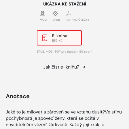
UKÁZKA KE STAŽENÍ
MOBI
EPUB
PDF PRO ČTEČKY
E-kniha
199 Kč
EPUB
,
MOBI
,
PDF pro čtečky
(139 stran)
Jak číst e-knihu?
Anotace
Jaké to je milovat a zároveň se ve vztahu dusit?Ve stínu
pochybností je zpověď ženy, která se ocitá v
neviditelném vězení žárlivosti. Každý její krok je