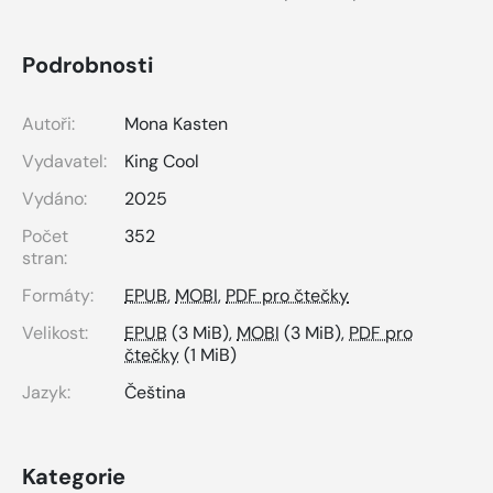
Podrobnosti
Autoři:
Mona Kasten
Vydavatel:
King Cool
Vydáno:
2025
Počet
352
stran:
Formáty:
EPUB
,
MOBI
,
PDF pro čtečky
Velikost:
EPUB
(3 MiB),
MOBI
(3 MiB),
PDF pro
čtečky
(1 MiB)
Jazyk:
Čeština
Kategorie