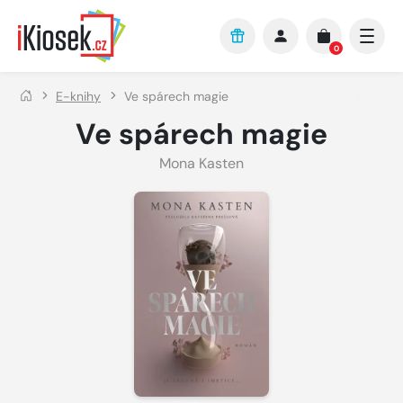
Přejít na hlavní obsah
0
E-knihy
Ve spárech magie
Ve spárech magie
Mona Kasten