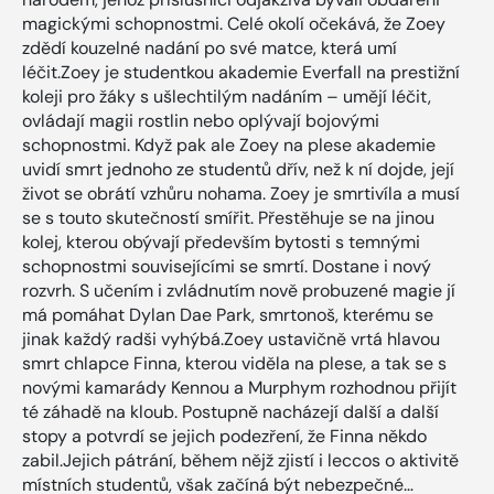
magickými schopnostmi. Celé okolí očekává, že Zoey
zdědí kouzelné nadání po své matce, která umí
léčit.Zoey je studentkou akademie Everfall na prestižní
koleji pro žáky s ušlechtilým nadáním – umějí léčit,
ovládají magii rostlin nebo oplývají bojovými
schopnostmi. Když pak ale Zoey na plese akademie
uvidí smrt jednoho ze studentů dřív, než k ní dojde, její
život se obrátí vzhůru nohama. Zoey je smrtivíla a musí
se s touto skutečností smířit. Přestěhuje se na jinou
kolej, kterou obývají především bytosti s temnými
schopnostmi souvisejícími se smrtí. Dostane i nový
rozvrh. S učením i zvládnutím nově probuzené magie jí
má pomáhat Dylan Dae Park, smrtonoš, kterému se
jinak každý radši vyhýbá.Zoey ustavičně vrtá hlavou
smrt chlapce Finna, kterou viděla na plese, a tak se s
novými kamarády Kennou a Murphym rozhodnou přijít
té záhadě na kloub. Postupně nacházejí další a další
stopy a potvrdí se jejich podezření, že Finna někdo
zabil.Jejich pátrání, během nějž zjistí i leccos o aktivitě
místních studentů, však začíná být nebezpečné…