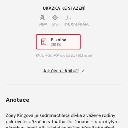
UKÁZKA KE STAŽENÍ
MOBI
EPUB
PDF PRO ČTEČKY
E-kniha
319 Kč
EPUB
,
MOBI
,
PDF pro čtečky
(352 stran)
Jak číst e-knihu?
Anotace
Zoey Kingová je sedmnáctiletá dívka z vážené rodiny
pokrevně spřízněné s Tuatha De Danann – starobylým
národem, jehož příslušníci odjakživa bývali obdařeni