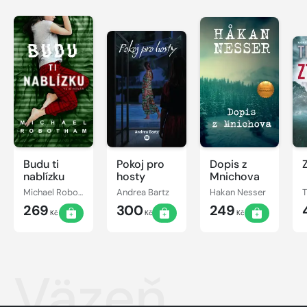
Budu ti
Pokoj pro
Dopis z
nablízku
hosty
Mnichova
Michael Robotham
Andrea Bartz
Hakan Nesser
269
300
249
Kč
Kč
Kč
Väzeň