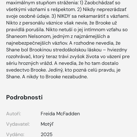
maximálnym stupňom stráženia: 1) Zaobchádzať so
všetkými väzňami s rešpektom. 2) Nikdy neprezrádzať
svoje osobné údaje. 3) NIKDY sa nekamarátiť s väzňami.
Nikto z personálu väznice však nevie, že Brooke už
pravidlá porušila. Nikto netuší o jej intímnom vzťahu so
Shaneom Nelsonom, jedným z najznámejších a
najnebezpečnejších väzňov. A rozhodne nevedia, že
Shane bol Brookinou stredoškolskou láskou – hviezdny
rozohrávač, ktorý teraz trávi zvyšok života vo väzení pre
sériu hrozných vrážd. A nevedia, že ho tam dostalo
svedectvo Brooke. Jediný, kto pozná celú pravdu, je
Shane. A nikdy to Brooke nezabudne.
Podrobnosti
Autoři:
Freida McFadden
Vydavatel:
Motýľ
Vydáno:
2025