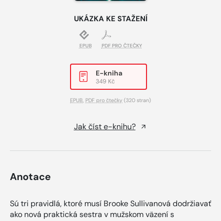
UKÁZKA KE STAŽENÍ
EPUB
PDF PRO ČTEČKY
E-kniha
349 Kč
EPUB
,
PDF pro čtečky
(320 stran)
Jak číst e-knihu?
Anotace
Sú tri pravidlá, ktoré musí Brooke Sullivanová dodržiavať
ako nová praktická sestra v mužskom väzení s