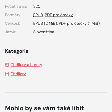
Počet stran:
320
Formáty:
EPUB
,
PDF pro čtečky
Velikost:
EPUB
(2 MiB),
PDF pro čtečky
(1 MiB)
Jazyk:
Slovenština
Kategorie
Thrillery a horory
Thrillery
Mohlo by se vám také líbit