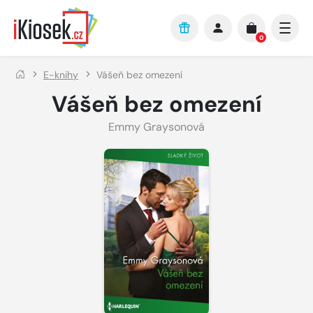
Přejít na hlavní obsah
0
E-knihy
Vášeň bez omezení
Vášeň bez omezení
Emmy Graysonová