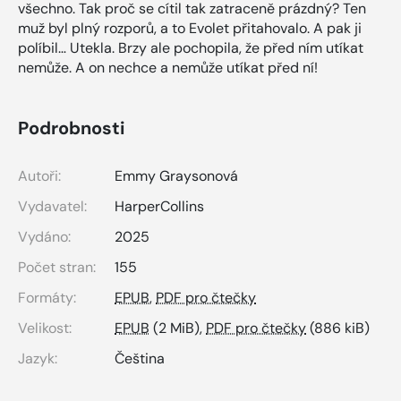
všechno. Tak proč se cítil tak zatraceně prázdný? Ten
muž byl plný rozporů, a to Evolet přitahovalo. A pak ji
políbil… Utekla. Brzy ale pochopila, že před ním utíkat
nemůže. A on nechce a nemůže utíkat před ní!
Podrobnosti
Autoři:
Emmy Graysonová
Vydavatel:
HarperCollins
Vydáno:
2025
Počet stran:
155
Formáty:
EPUB
,
PDF pro čtečky
Velikost:
EPUB
(2 MiB),
PDF pro čtečky
(886 kiB)
Jazyk:
Čeština