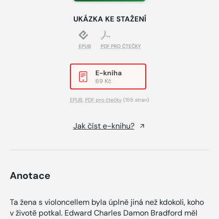
UKÁZKA KE STAŽENÍ
EPUB
PDF PRO ČTEČKY
E-kniha
69 Kč
EPUB
,
PDF pro čtečky
(155 stran)
Jak číst e-knihu?
Anotace
Ta žena s violoncellem byla úplně jiná než kdokoli, koho
v životě potkal. Edward Charles Damon Bradford měl