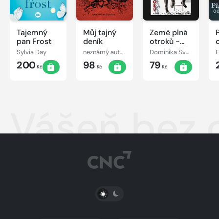
Tajemný
Můj tajný
Země plná
pan Frost
deník
otroků -
Pravda o
Sylvia Day
neznámý autor
Dominika Svobodová
E
(vašich)
200
98
79
mužích
Kč
Kč
Kč
Vášeň bez 
PŘEPNOUT SVĚTLÝ/TMAVÝ REŽIM