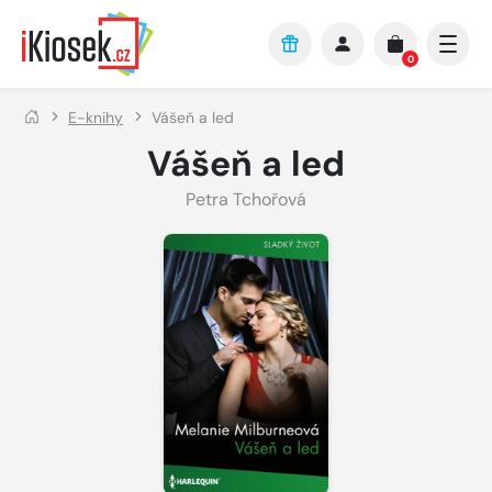
Přejít na hlavní obsah
0
E-knihy
Vášeň a led
Vášeň a led
Petra Tchořová