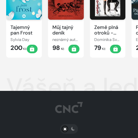
Tajemný
Můj tajný
Země plná
pan Frost
deník
otroků -
Pravda o
Sylvia Day
neznámý autor
Dominika Svobodová
E
(vašich)
200
98
79
mužích
Kč
Kč
Kč
Vášeň a le
PŘEPNOUT SVĚTLÝ/TMAVÝ REŽIM