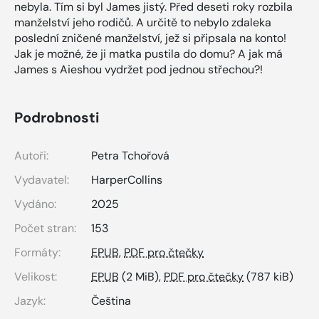
nebyla. Tím si byl James jistý. Před deseti roky rozbila
manželství jeho rodičů. A určitě to nebylo zdaleka
poslední zničené manželství, jež si připsala na konto!
Jak je možné, že ji matka pustila do domu? A jak má
James s Aieshou vydržet pod jednou střechou?!
Podrobnosti
Autoři:
Petra Tchořová
Vydavatel:
HarperCollins
Vydáno:
2025
Počet stran:
153
Formáty:
EPUB
,
PDF pro čtečky
Velikost:
EPUB
(2 MiB),
PDF pro čtečky
(787 kiB)
Jazyk:
Čeština