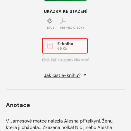
UKÁZKA KE STAŽENÍ
EPUB
PDF PRO ČTEČKY
E-kniha
69 Kč
EPUB
,
PDF pro čtečky
(153 stran)
Jak číst e-knihu?
Anotace
V Jamesově matce nalezla Aiesha přítelkyni. Ženu,
která ji chápala… Zkažená holka! Nic jiného Aiesha