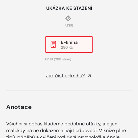
UKÁZKA KE STAŽENÍ
EPUB
E-kniha
280 Kč
EPUB
(288 stran)
Jak číst e-knihu?
Anotace
Všichni si občas klademe podobné otázky, ale jen
málokdy na ně dokážeme najít odpovědi. V knize plné
tipů, příběhů a cvičení rozkrývá psycholožka Annie