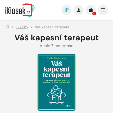
Přejít na hlavní obsah
0
E-knihy
Váš kapesní terapeut
Váš kapesní terapeut
Annie Zimmerman