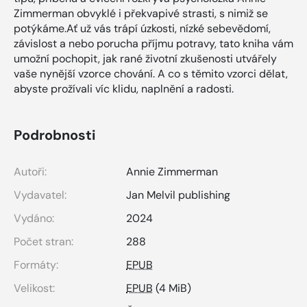
Zimmerman obvyklé i překvapivé strasti, s nimiž se
potýkáme.Ať už vás trápí úzkosti, nízké sebevědomí,
závislost a nebo porucha příjmu potravy, tato kniha vám
umožní pochopit, jak rané životní zkušenosti utvářely
vaše nynější vzorce chování. A co s těmito vzorci dělat,
abyste prožívali víc klidu, naplnění a radosti.
Podrobnosti
Autoři:
Annie Zimmerman
Vydavatel:
Jan Melvil publishing
Vydáno:
2024
Počet stran:
288
Formáty:
EPUB
Velikost:
EPUB
(4 MiB)