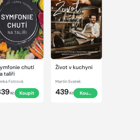
ymfonie chutí
Život v kuchyni
a talíři
enka Fotrová
Martin Svatek
339
439
Koupit
Koupit
Kč
Kč