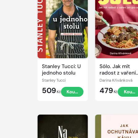
Stanley Tucci: U
Sólo. Jak mít
jednoho stolu
radost z vaření
jen pro sebe
Stanley Tucci
Darina Křivánková
509
479
Koupit
Koupi
Kč
Kč