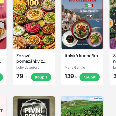
Zdravé
Italská kuchařka
S
pomazánky z
n
celého světa:
kolektiv autorů
Maria Gentile
L
100 receptů
79
139
t
Koupit
Koupit
Kč
Kč