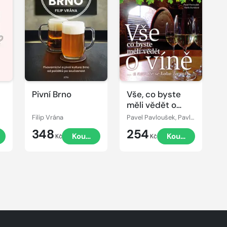
Pivní Brno
Vše, co byste
měli vědět o
víně....
Filip Vrána
Pavel Pavloušek, Pavla Burešová
348
254
Koupit
Koupit
Kč
Kč