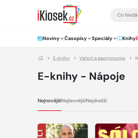
Přejít na hlavní obsah
VYHLEDÁVÁNÍ
Hlavní navigace
Noviny
Časopisy
Speciály
Knihy
E-knihy
Vaření a gastronomie
N
E-knihy - Nápoje
Nejnovější
Nejlevnější
Nejdražší