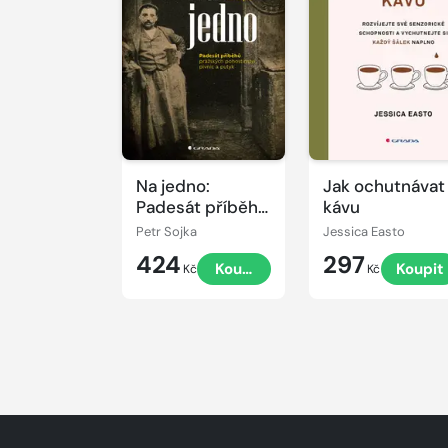
Na jedno:
Jak ochutnávat
Padesát příběhů
kávu
pražských
Petr Sojka
Jessica Easto
pohostinství,
424
297
Koupit
Koupit
pivnic a putyk
Kč
Kč