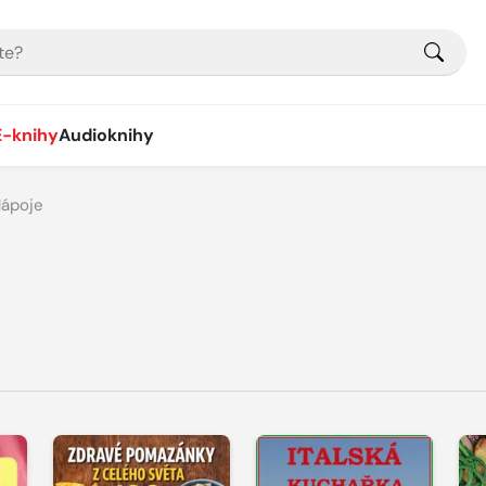
E-knihy
Audioknihy
ápoje