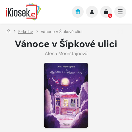
Přejít na hlavní obsah
0
E-knihy
Vánoce v Šípkové ulici
Vánoce v Šípkové ulici
Alena Mornštajnová