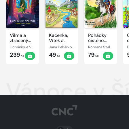
Vilma a
Kačenka,
Pohádky
ztracený
Vítek a
čistého
den
jejich
srdce
Dominique Valente
Jana Pekárková
Romana Szalaiová
E
pohádkové
239
49
79
dobrodružství
Kč
Kč
Kč
Vánoce v Ší
PŘEPNOUT SVĚTLÝ/TMAVÝ REŽIM