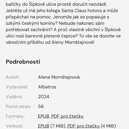
balíčky do Šípkové ulice prostě doručit nezvládl.
Ještěže už má jeho kolega Santa Claus hotovo a může
přispěchat na pomoc. Jenomže jak se popasuje s
úzkými českými komíny? Nebude nakonec sám
potřebovat zachránit? A proč vlastně všichni v Šípkové
ulici nosí barevné pletené čepice? To vše se dozvíte ve
vánočním příběhu od Aleny Mornštajnové!
Podrobnosti
Autoři:
Alena Mornštajnová
Vydavatel:
Albatros
Vydáno:
2024
Počet stran:
56
Formáty:
EPUB
,
PDF pro čtečky
Velikost:
EPUB
(7 MiB),
PDF pro čtečky
(4 MiB)