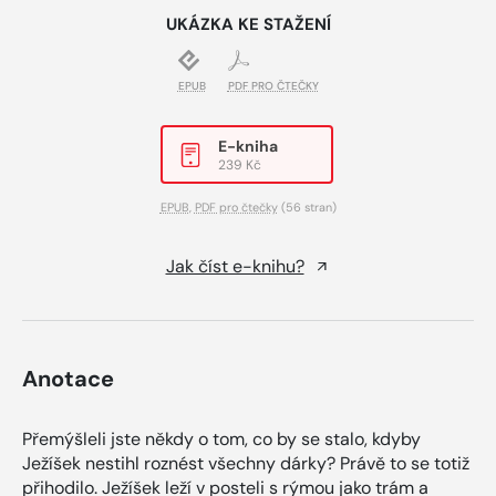
UKÁZKA KE STAŽENÍ
EPUB
PDF PRO ČTEČKY
E-kniha
239 Kč
EPUB
,
PDF pro čtečky
(56 stran)
Jak číst e-knihu?
Anotace
Přemýšleli jste někdy o tom, co by se stalo, kdyby
Ježíšek nestihl roznést všechny dárky? Právě to se totiž
přihodilo. Ježíšek leží v posteli s rýmou jako trám a