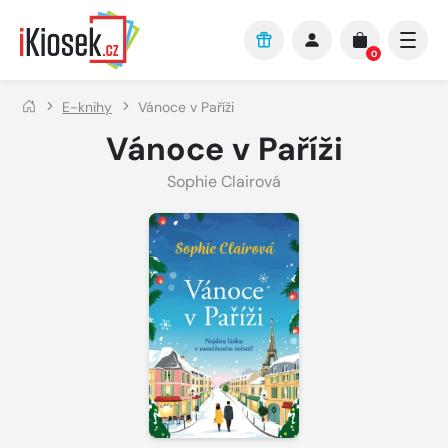
Přejít na hlavní obsah
0
E-knihy
Vánoce v Paříži
Vánoce v Paříži
Sophie Clairová