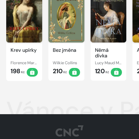
Krev upírky
Bez jména
Němá
dívka
Florence Marryat
Wilkie Collins
Lucy Maud Montgomery
198
210
120
Kč
Kč
Kč
Vánoce v Pa