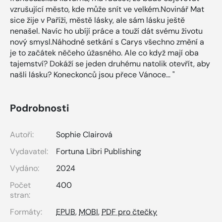
vzrušující město, kde může snít ve velkém.Novinář Mat
sice žije v Paříži, městě lásky, ale sám lásku ještě
nenašel. Navíc ho ubíjí práce a touží dát svému životu
nový smysl.Náhodné setkání s Carys všechno změní a
je to začátek něčeho úžasného. Ale co když mají oba
tajemství? Dokáží se jeden druhému natolik otevřít, aby
našli lásku? Koneckonců jsou přece Vánoce… "
Podrobnosti
Autoři:
Sophie Clairová
Vydavatel:
Fortuna Libri Publishing
Vydáno:
2024
Počet
400
stran:
Formáty:
EPUB
,
MOBI
,
PDF pro čtečky