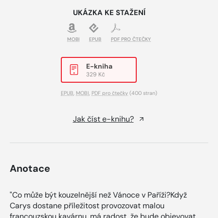
UKÁZKA KE STAŽENÍ
MOBI
EPUB
PDF PRO ČTEČKY
E-kniha
329 Kč
EPUB
,
MOBI
,
PDF pro čtečky
(400 stran)
Jak číst e-knihu?
Anotace
"Co může být kouzelnější než Vánoce v Paříži?Když
Carys dostane příležitost provozovat malou
francouzskou kavárnu, má radost, že bude objevovat