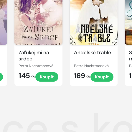
Zaťukej mi na
Andělské trable
S
srdce
n
Petra Nachtmanová
Petra Nachtmanová
P
145
169
Koupit
Koupit
Kč
Kč
ce s k