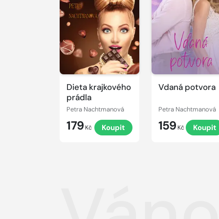
Dieta krajkového
Vdaná potvora
prádla
Petra Nachtmanová
Petra Nachtmanová
179
159
Koupit
Koupit
Kč
Kč
Váno