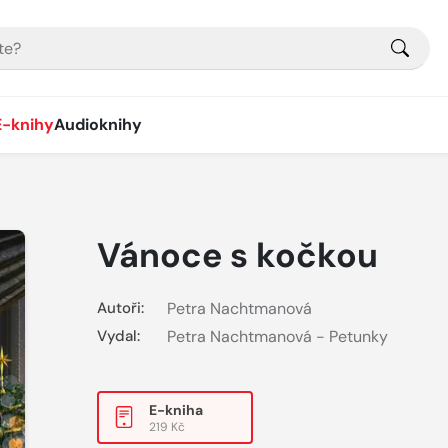
E-knihy
Audioknihy
Vánoce s kočkou
Autoři:
Petra Nachtmanová
Vydal:
Petra Nachtmanová - Petunky
E-kniha
219 Kč