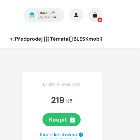
DÁRKOVÝ
CERTIFIKÁT
0
Předprodej
Témata
BLESKmobil
E-KNIHA
(
EPUB
,
MOBI
)
219
Kč
Koupit
Ihned
ke stažení
?