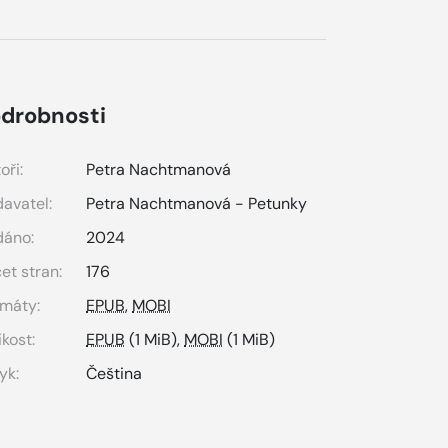
drobnosti
oři:
Petra Nachtmanová
avatel:
Petra Nachtmanová - Petunky
dáno:
2024
et stran:
176
máty:
EPUB
,
MOBI
ikost:
EPUB
(1 MiB),
MOBI
(1 MiB)
yk:
Čeština