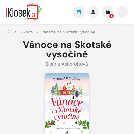
Přejít na hlavní obsah
0
E-knihy
Vánoce na Skotské vysočině
Vánoce na Skotské
vysočině
Donna Ashcroftová