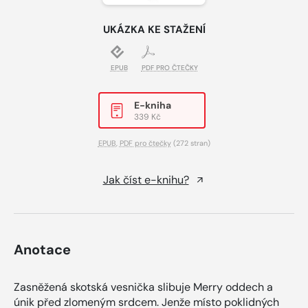
UKÁZKA KE STAŽENÍ
EPUB
PDF PRO ČTEČKY
E-kniha
339 Kč
EPUB
,
PDF pro čtečky
(272 stran)
Jak číst e-knihu?
Anotace
Zasněžená skotská vesnička slibuje Merry oddech a
únik před zlomeným srdcem. Jenže místo poklidných