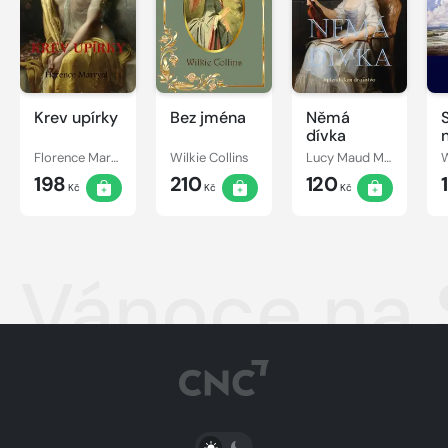
Krev upírky
Bez jména
Němá
dívka
Florence Marryat
Wilkie Collins
Lucy Maud Montgomery
W
198
210
120
Kč
Kč
Kč
Vánoce na 
PŘEPNOUT SVĚTLÝ/TMAVÝ REŽIM