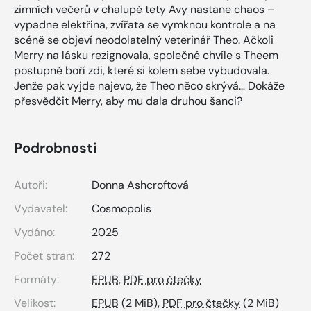
zimních večerů v chalupě tety Avy nastane chaos –
vypadne elektřina, zvířata se vymknou kontrole a na
scéně se objeví neodolatelný veterinář Theo. Ačkoli
Merry na lásku rezignovala, společné chvíle s Theem
postupně boří zdi, které si kolem sebe vybudovala.
Jenže pak vyjde najevo, že Theo něco skrývá… Dokáže
přesvědčit Merry, aby mu dala druhou šanci?
Podrobnosti
Autoři:
Donna Ashcroftová
Vydavatel:
Cosmopolis
Vydáno:
2025
Počet stran:
272
Formáty:
EPUB
,
PDF pro čtečky
Velikost:
EPUB
(2 MiB),
PDF pro čtečky
(2 MiB)