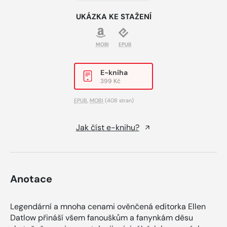
UKÁZKA KE STAŽENÍ
MOBI
EPUB
E-kniha
399 Kč
EPUB
,
MOBI
(408 stran)
Jak číst e-knihu?
Anotace
Legendární a mnoha cenami ověnčená editorka Ellen
Datlow přináší všem fanouškům a fanynkám děsu