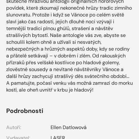
skutečně mrazivou antologii originálních hororových
povídek, které zkoumají nekonečné hrůzy tradic zimního
slunovratu. Protože i když se Vánoce po celém světě
slaví jako čas radosti, jejich dlouhé noci vzývají i
temnější tradici plnou ghúlů, strašení a návštěv
strašlivých bytostí. Naše antologie vás zve, abyste se
schoulili kolem ohně a užívali si nesvatých,
nebezpečných a hrůzných aspektů doby, kdy se rodiny
a přátelé setkávají – v dobrém i zlém. Od rakouských
přízraků přes velšské kostlivce po hladové golemy,
zlověstné sousedy a nevítané návštěvníky Vánoce a
další hrůzy zachycují strašlivý děs svátečního období…
A pamatujte, počasí venku vás možná zamrazí do morku
kostí, ale oheň uvnitř v krbu je hladový!
Podrobnosti
Autoři:
Ellen Datlowová
Vydavatel:
LASER