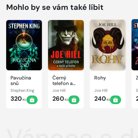
Mohlo by se vám také líbit
Pavučina
Černý
Rohy
snů
telefon a
další
Stephen King
Joe Hill
Joe Hill
S
příběhy
320
260
240
Kč
Kč
Kč
Vánoce a da