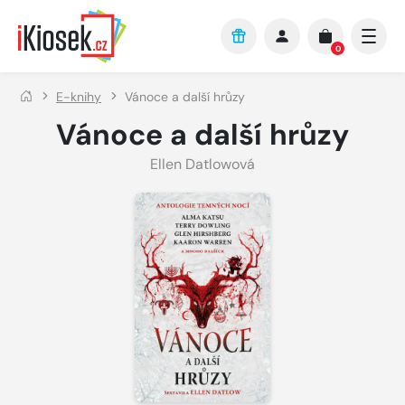
Přejít na hlavní obsah
0
E-knihy
Vánoce a další hrůzy
Vánoce a další hrůzy
Ellen Datlowová