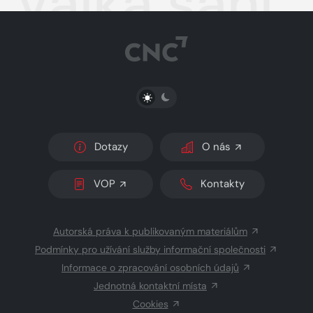
Válka saní
PŘEPNOUT SVĚTLÝ/TMAVÝ REŽIM
Dotazy
O nás
VOP
Kontakty
Autorská práva k publikovaným materiálům
Podmínky pro užívání služby informační společnosti
Informace o zpracování osobních údajů
Jednotná kontaktní místa
Cookies