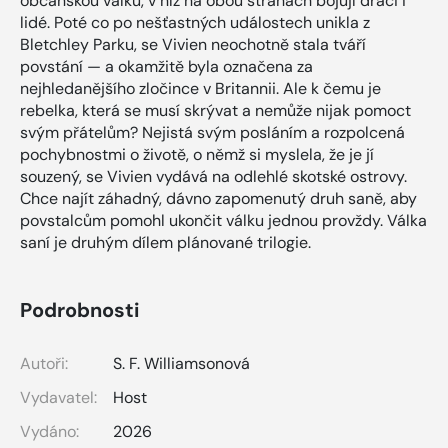
občanskou válku, v níž na obou stranách bojují draci i
lidé. Poté co po nešťastných událostech unikla z
Bletchley Parku, se Vivien neochotně stala tváří
povstání — a okamžitě byla označena za
nejhledanějšího zločince v Britannii. Ale k čemu je
rebelka, která se musí skrývat a nemůže nijak pomoct
svým přátelům? Nejistá svým posláním a rozpolcená
pochybnostmi o životě, o němž si myslela, že je jí
souzený, se Vivien vydává na odlehlé skotské ostrovy.
Chce najít záhadný, dávno zapomenutý druh saně, aby
povstalcům pomohl ukončit válku jednou provždy. Válka
saní je druhým dílem plánované trilogie.
Podrobnosti
Autoři:
S. F. Williamsonová
Vydavatel:
Host
Vydáno:
2026