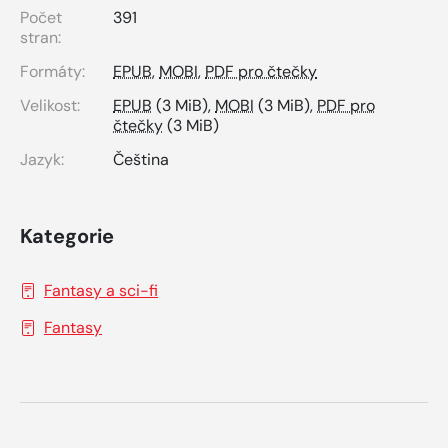
Počet
391
stran:
Formáty:
EPUB
,
MOBI
,
PDF pro čtečky
Velikost:
EPUB
(3 MiB),
MOBI
(3 MiB),
PDF pro
čtečky
(3 MiB)
Jazyk:
Čeština
Kategorie
Fantasy a sci-fi
Fantasy