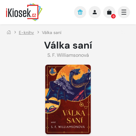
Přejít na hlavní obsah
0
E-knihy
Válka saní
Válka saní
S. F. Williamsonová