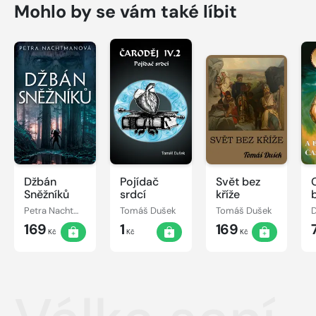
Mohlo by se vám také líbit
Džbán
Pojídač
Svět bez
Sněžníků
srdcí
kříže
Petra Nachtmanová
Tomáš Dušek
Tomáš Dušek
D
169
1
169
Kč
Kč
Kč