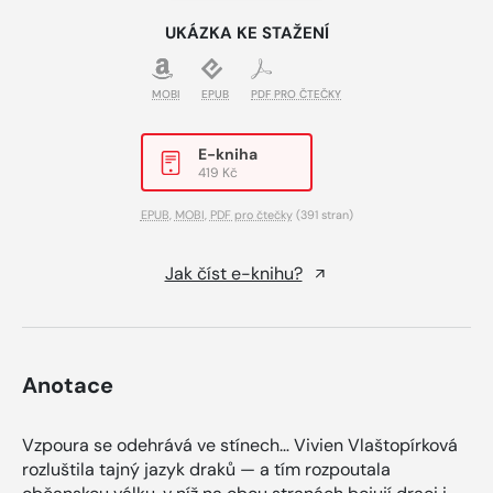
UKÁZKA KE STAŽENÍ
MOBI
EPUB
PDF PRO ČTEČKY
E-kniha
419 Kč
EPUB
,
MOBI
,
PDF pro čtečky
(391 stran)
Jak číst e-knihu?
Anotace
Vzpoura se odehrává ve stínech… Vivien Vlaštopírková
rozluštila tajný jazyk draků — a tím rozpoutala