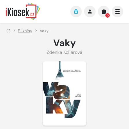
Přejít na hlavní obsah
0
E-knihy
Vaky
Vaky
Zdenka Kollárová