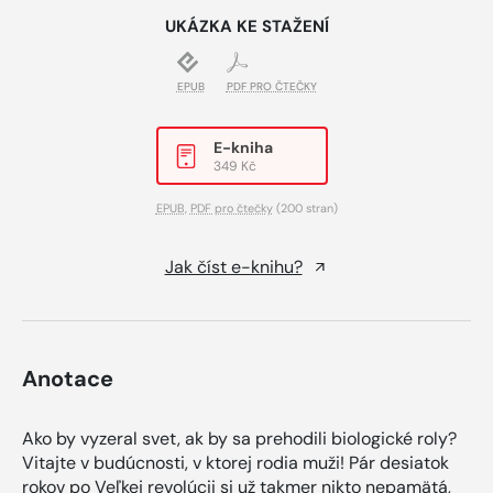
UKÁZKA KE STAŽENÍ
EPUB
PDF PRO ČTEČKY
E-kniha
349 Kč
EPUB
,
PDF pro čtečky
(200 stran)
Jak číst e-knihu?
Anotace
Ako by vyzeral svet, ak by sa prehodili biologické roly?
Vitajte v budúcnosti, v ktorej rodia muži! Pár desiatok
rokov po Veľkej revolúcii si už takmer nikto nepamätá,