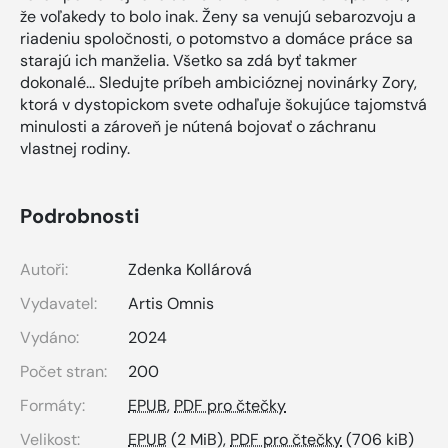
že voľakedy to bolo inak. Ženy sa venujú sebarozvoju a
riadeniu spoločnosti, o potomstvo a domáce práce sa
starajú ich manželia. Všetko sa zdá byť takmer
dokonalé... Sledujte príbeh ambicióznej novinárky Zory,
ktorá v dystopickom svete odhaľuje šokujúce tajomstvá
minulosti a zároveň je nútená bojovať o záchranu
vlastnej rodiny.
Podrobnosti
Autoři:
Zdenka Kollárová
Vydavatel:
Artis Omnis
Vydáno:
2024
Počet stran:
200
Formáty:
EPUB
,
PDF pro čtečky
Velikost:
EPUB
(2 MiB),
PDF pro čtečky
(706 kiB)