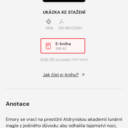
UKÁZKA KE STAŽENÍ
EPUB
PDF PRO ČTEČKY
E-kniha
389 Kč
EPUB
,
PDF pro čtečky
(592 stran)
Jak číst e-knihu?
Anotace
Emory se vrací na prestižní Aldrynskou akademii lunární
magie z jediného důvodu: aby odhalila tajemství noci,