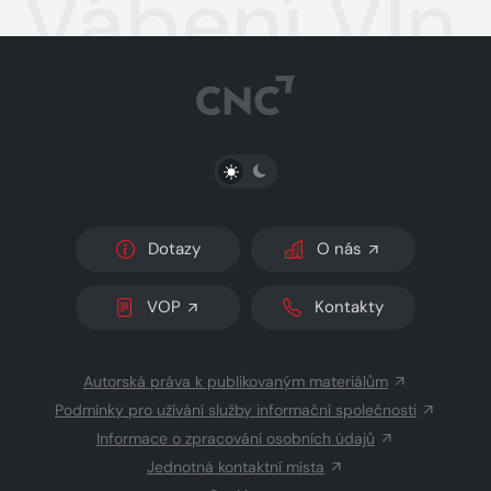
Vábení Vln
PŘEPNOUT SVĚTLÝ/TMAVÝ REŽIM
Dotazy
O nás
VOP
Kontakty
Autorská práva k publikovaným materiálům
Podmínky pro užívání služby informační společnosti
Informace o zpracování osobních údajů
Jednotná kontaktní místa