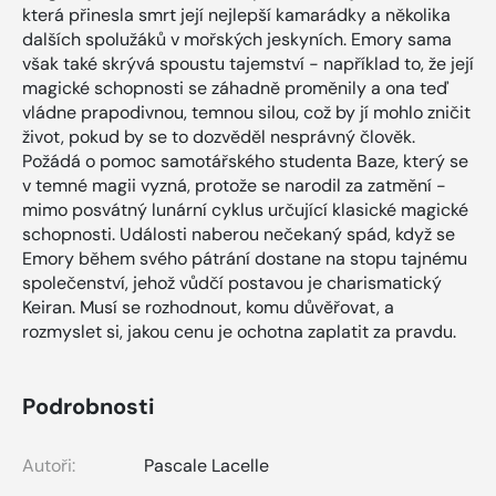
která přinesla smrt její nejlepší kamarádky a několika
dalších spolužáků v mořských jeskyních. Emory sama
však také skrývá spoustu tajemství - například to, že její
magické schopnosti se záhadně proměnily a ona teď
vládne prapodivnou, temnou silou, což by jí mohlo zničit
život, pokud by se to dozvěděl nesprávný člověk.
Požádá o pomoc samotářského studenta Baze, který se
v temné magii vyzná, protože se narodil za zatmění -
mimo posvátný lunární cyklus určující klasické magické
schopnosti. Události naberou nečekaný spád, když se
Emory během svého pátrání dostane na stopu tajnému
společenství, jehož vůdčí postavou je charismatický
Keiran. Musí se rozhodnout, komu důvěřovat, a
rozmyslet si, jakou cenu je ochotna zaplatit za pravdu.
Podrobnosti
Autoři:
Pascale Lacelle