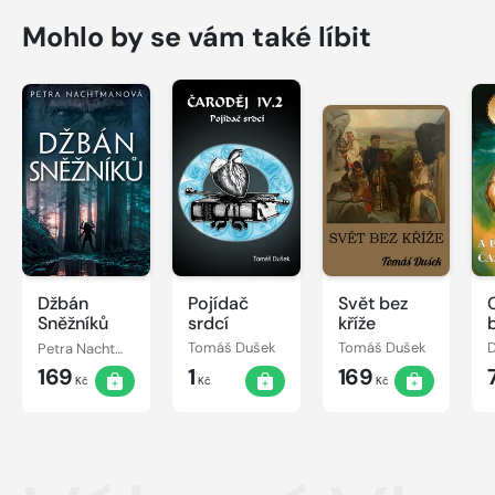
Mohlo by se vám také líbit
Džbán
Pojídač
Svět bez
Sněžníků
srdcí
kříže
Petra Nachtmanová
Tomáš Dušek
Tomáš Dušek
D
169
1
169
Kč
Kč
Kč