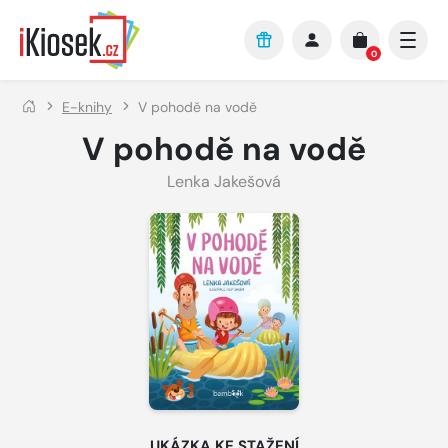
Přejít na hlavní obsah
0
E-knihy
V pohodě na vodě
V pohodě na vodě
Lenka Jakešová
UKÁZKA KE STAŽENÍ