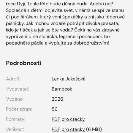
řece Dyji. Tohle léto bude děsná nuda. Anebo ne?
Společně s dětmi objevíte svět, v němž se spí ve stanu
či pod širákem, který voní špekáčky a zní jako táborové
písničky. Jak mohou vodaře potrápit divoká prasata,
kdo je háček a jak se čte voda? Čeká na vás zábavné
vyprávění plné sluníčka, legrace i ponaučení, tak
popadněte pádla a vyplujte za dobrodružstvím!
Podrobnosti
Autoři:
Lenka Jakešová
Vydavatel:
Bambook
Vydáno:
2026
Počet stran:
56
Formáty:
PDF pro čtečky
Velikost:
PDF pro čtečky
(6 MiB)