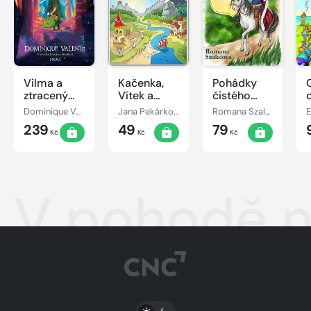
Vilma a
Kačenka,
Pohádky
ztracený
Vítek a
čistého
den
jejich
srdce
Dominique Valente
Jana Pekárková
Romana Szalaiová
E
pohádkové
239
49
79
dobrodružství
Kč
Kč
Kč
V pohodě n
PŘEPNOUT SVĚTLÝ/TMAVÝ REŽIM