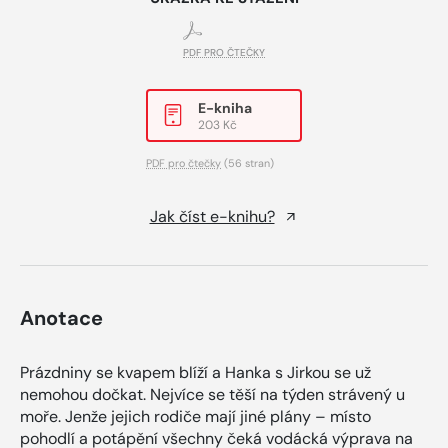
PDF PRO ČTEČKY
E-kniha
203 Kč
PDF pro čtečky
(56 stran)
Jak číst e-knihu?
Anotace
Prázdniny se kvapem blíží a Hanka s Jirkou se už
nemohou dočkat. Nejvíce se těší na týden strávený u
moře. Jenže jejich rodiče mají jiné plány – místo
pohodlí a potápění všechny čeká vodácká výprava na