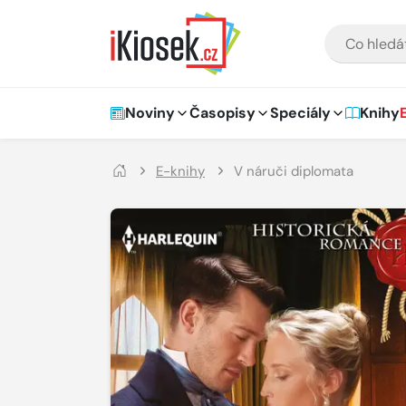
Přejít na hlavní obsah
VYHLEDÁVÁNÍ
Hlavní navigace
Noviny
Časopisy
Speciály
Knihy
E-knihy
V náruči diplomata