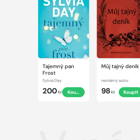
Tajemný pan
Můj tajný deník
Frost
Sylvia Day
neznámý autor
200
98
Koupit
Koupit
Kč
Kč