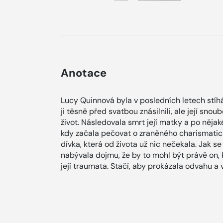
Anotace
Lucy Quinnová byla v posledních letech stí
ji těsně před svatbou znásilnili, ale její snou
život. Následovala smrt její matky a po nějaké
kdy začala pečovat o zraněného charismatic
dívka, která od života už nic nečekala. Jak s
nabývala dojmu, že by to mohl být právě on, 
její traumata. Stačí, aby prokázala odvahu a 