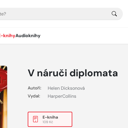
E-knihy
Audioknihy
V náruči diplomata
Autoři:
Helen Dicksonová
Vydal:
HarperCollins
E-kniha
109 Kč