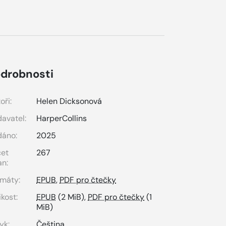
drobnosti
oři:
Helen Dicksonová
avatel:
HarperCollins
dáno:
2025
čet
267
an:
máty:
EPUB
,
PDF pro čtečky
ikost:
EPUB
(2 MiB),
PDF pro čtečky
(1
MiB)
yk:
Čeština