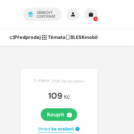
DÁRKOVÝ
CERTIFIKÁT
0
Předprodej
Témata
BLESKmobil
E-KNIHA
(
EPUB
,
PDF pro čtečky
)
109
Kč
Koupit
Ihned
ke stažení
?