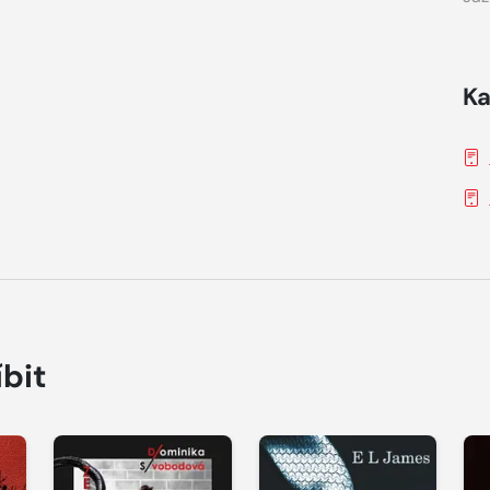
Ka
íbit