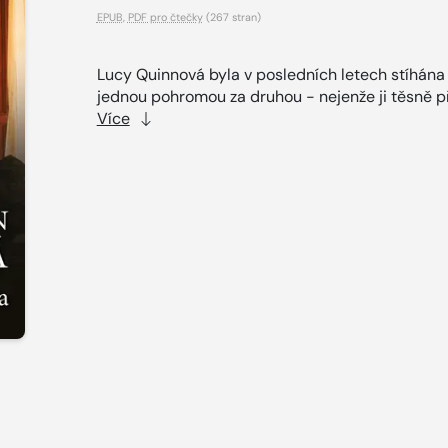
EPUB
,
PDF pro čtečky
(267 stran)
Lucy Quinnová byla v posledních letech stíhána
jednou pohromou za druhou - nejenže ji těsně př
Více