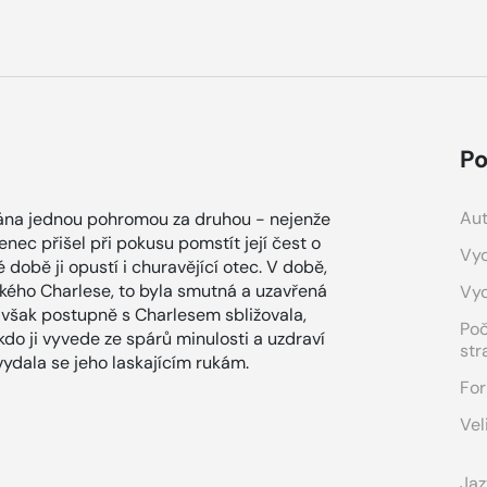
Po
Aut
hána jednou pohromou za druhou - nejenže
benec přišel při pokusu pomstít její čest o
Vyd
 době ji opustí i churavějící otec. V době,
kého Charlese, to byla smutná a uzavřená
Vy
e však postupně s Charlesem sbližovala,
Po
kdo ji vyvede ze spárů minulosti a uzdraví
str
vydala se jeho laskajícím rukám.
For
Vel
Jaz