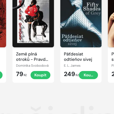
Země plná
Päťdesiat
P
otroků - Pravda
odtieňov sivej
s
o (vašich)
m
Dominika Svobodová
E. L. James
P
mužích
79
249
Koupit
Koupit
Kč
Kč