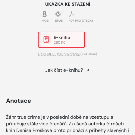
UKÁZKA KE STAŽENÍ
MOBI
EPUB
PDF PRO ČTEČKY
E-kniha
280 Kč
EPUB
,
MOBI
,
PDF pro čtečky
(224 stran)
Jak číst e-knihu?
Anotace
Žánr true crime je v poslední době na vzestupu a
přitahuje stále více čtenářů. Zkušená autorka čtrnácti
knih Denisa Prošková proto přichází s příběhy slavných i