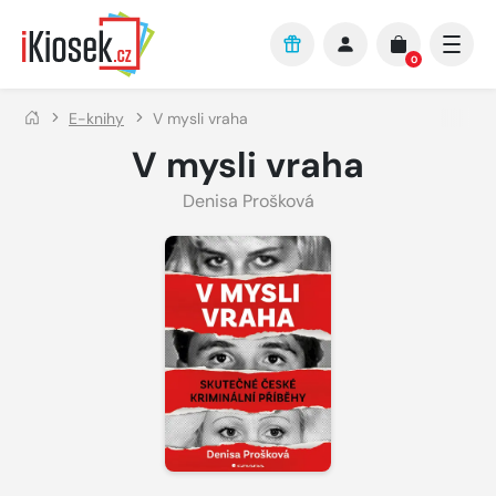
Přejít na hlavní obsah
0
E-knihy
V mysli vraha
V mysli vraha
Denisa Prošková