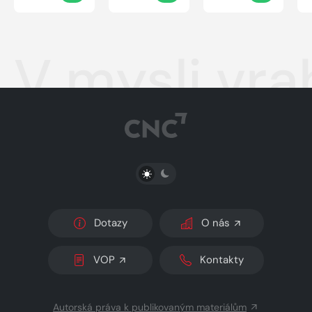
V mysli vra
PŘEPNOUT SVĚTLÝ/TMAVÝ REŽIM
Dotazy
O nás
VOP
Kontakty
Autorská práva k publikovaným materiálům