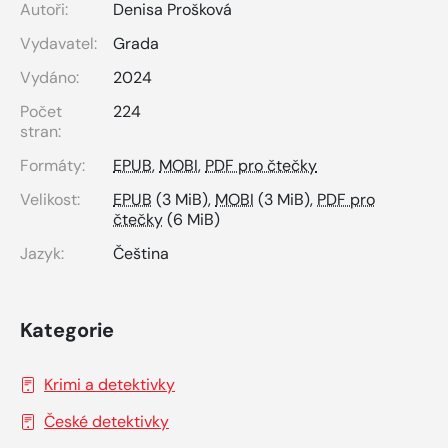
Autoři:
Denisa Prošková
Vydavatel:
Grada
Vydáno:
2024
Počet
224
stran:
Formáty:
EPUB
,
MOBI
,
PDF pro čtečky
Velikost:
EPUB
(3 MiB),
MOBI
(3 MiB),
PDF pro
čtečky
(6 MiB)
Jazyk:
Čeština
Kategorie
Krimi a detektivky
České detektivky