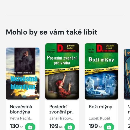
Mohlo by se vám také líbit
Nezvěstná
Poslední
Boží mlýny
blondýna
zvonění pro
vraha
Petra Nachtmanová
Jana Hrabovská
Luděk Kubát
J
130
199
199
Kč
Kč
Kč