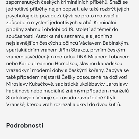
zapomenutých českých kriminálních příběhů. Snaží se
jednotlivé příběhy nejen popsat, ale také rozkrýt jejich
psychologické pozadí. Zabývá se proto motivací a
způsobem myšlení jednotlivých vrahů. Kriminální
příběhy zahrnují období od 19. století až téměř do
současnosti. Autorka nás seznamuje s jedním z
nejslavnějších českých zločinců Václavem Babinským,
spartakiádním vrahem Jiřím Strakou, prvním českým
vrahem usvědčeným metodou DNA Milanem Lubasem
nebo Karlou Leannou Homolkou, slavnou kanadskou
vražedkyní moderní doby s českými kořeny. Zabývá se
také případem nejstarší Češky odsouzené na doživotí
Miroslavy Kukačkové, sadistické ukolébavky Jaroslavy
Fabiánové nebo mediálně známým případem manželů
Stodolových. Věnuje se i osudu zavražděné Otýlí
Vranské, kterou vrah rozřezal a ukryl do dvou kufrů.
Podrobnosti