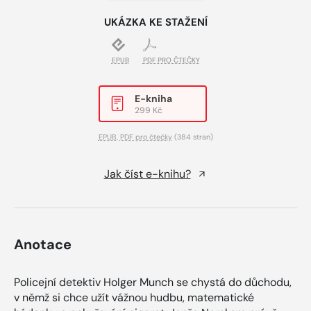
UKÁZKA KE STAŽENÍ
EPUB
PDF PRO ČTEČKY
E-kniha
299 Kč
EPUB
,
PDF pro čtečky
(384 stran)
Jak číst e-knihu?
Anotace
Policejní detektiv Holger Munch se chystá do důchodu,
v němž si chce užít vážnou hudbu, matematické