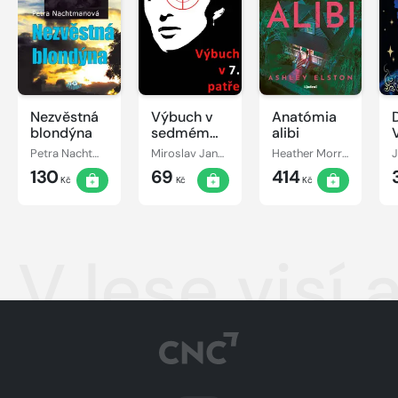
Nezvěstná
Výbuch v
Anatómia
D
blondýna
sedmém
alibi
patře
Petra Nachtmanová
Miroslav Jandovský
Heather Morrisová
130
69
414
Kč
Kč
Kč
V lese visí 