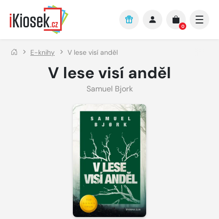
Přejít na hlavní obsah
0
E-knihy
V lese visí anděl
V lese visí anděl
Samuel Bjork