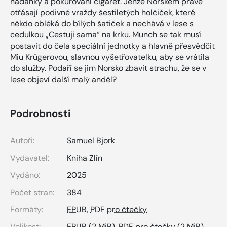
hádanky a pokuřování cigaret. Jenže Norskem právě
otřásají podivné vraždy šestiletých holčiček, které
někdo obléká do bílých šatiček a nechává v lese s
cedulkou „Cestuji sama“ na krku. Munch se tak musí
postavit do čela speciální jednotky a hlavně přesvědčit
Miu Krügerovou, slavnou vyšetřovatelku, aby se vrátila
do služby. Podaří se jim Norsko zbavit strachu, že se v
lese objeví další malý anděl?
Podrobnosti
Autoři:
Samuel Bjork
Vydavatel:
Kniha Zlín
Vydáno:
2025
Počet stran:
384
Formáty:
EPUB
,
PDF pro čtečky
Velikost:
EPUB
(2 MiB),
PDF pro čtečky
(2 MiB)