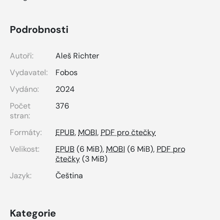
Podrobnosti
Autoři:
Aleš Richter
Vydavatel:
Fobos
Vydáno:
2024
Počet
376
stran:
Formáty:
EPUB
,
MOBI
,
PDF pro čtečky
Velikost:
EPUB
(6 MiB),
MOBI
(6 MiB),
PDF pro
čtečky
(3 MiB)
Jazyk:
Čeština
Kategorie