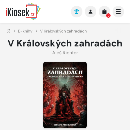
Přejít na hlavní obsah
0
E-knihy
V Královských zahradách
V Královských zahradách
Aleš Richter