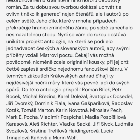
nekorunovanému králi literárního hororu debutový
román. Za tu dobu svou tvorbou dokázal uchvátit a
ovlivnit několik generací nejen čtenářů, ale i autorů po
celém světě. Jeho dílo, které v mnoha případech
překračuje hranici zmíněného žánru, po sobě zanechalo
nesmazatelnou stopu. Nyní se vám do rukou dostává
unikátní projekt: antologie, na které se podílelo
jednadvacet českých a slovenských autorů, aby svými
příběhy vzdali Mistrovi poctu. Čekají vás možná
povědomé, nicméně zcela originální kousky, při jejichž
četbě zaplesá srdíčko nejednomu fanouškovi žánru. V
temných zákoutích Královských zahrad číhají ty
nejděsivější noční můry, které vás pevně lapí do svých
spárů! Do této antologie přispěli: Roman Bílek, Petr
Boček, Michal Březina, Karel Doležal, Svatopluk Doseděl,
Jiří Dvorský, Dominik Fiala, Ivana Gašparíková, Radoslav
Kozák, Tomáš Marton, Karin Novotná, Miroslav Pech,
Mark E. Pocha, Vladimír Pospíchal, Madla Pospíšilová
Karasová, Aleš Richter, Vlaďka Sacká, Jiří Sivok, Ludmila
Svozilová, Kristina Trefilová Haidingerová, Lucie
Tringelová Kaňová a Murin Wolf.