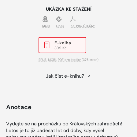
UKÁZKA KE STAŽENÍ
MOBI
EPUB
PDF PRO ČTEČKY
E-kniha
399 Kč
EPUB
,
MOBI
,
PDF pro čtečky
(376 stran)
Jak číst e-knihu?
Anotace
Vydejte se na procházku po Královských zahradách!
Letos je to již padesát let od doby, kdy vyšel