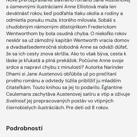
s úsmevnými ilustráciami Anne Elliotová mala len
devätnásť rokov, keď podľahla tlaku okolia a rodiny a
odmietla ponuku muža, ktorého milovala. Sobáš s
chudobným námorným dôstojníkom Frederickom
Wentworthom by bola osudná chyba. O niekoľko rokov
neskôr sa už zámožný kapitán Wentworth vracia domov
a dvadsaťsedemročná slobodná Anne sa odváži dúfať,
že sa ich cesty znova skrížia. Ako to však býva, cesta k
láske je kľukatá a plná prekážok. Počúvne Anne svoje
srdce a napraví chybu z minulosti? Autorka Narinder
Dhami si Jane Austenovú obľúbila už po prečítaní
prvého románu a odvtedy túžila priblížiť ju mladším
čitateľkám. Touto knihou sa jej to podarilo. Églantine
Ceulemans zachytáva Austenovej satiru a vtip a oživuje
živelnosť jej prepracovaných postáv vo vtipných
čiernobielych ilustráciách. Pre deti od 8 rokov.
Podrobnosti