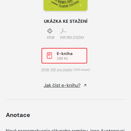
UKÁZKA KE STAŽENÍ
EPUB
PDF PRO ČTEČKY
E-kniha
289 Kč
EPUB
,
PDF pro čtečky
(240 stran)
Jak číst e-knihu?
Anotace
Nové prerozprávanie slávneho románu Jane Austenovej