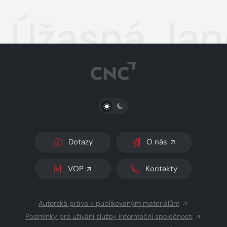
Úžasná Jane
PŘEPNOUT SVĚTLÝ/TMAVÝ REŽIM
Dotazy
O nás
VOP
Kontakty
Autorská práva k publikovaným materiálům
Podmínky pro užívání služby informační společnosti