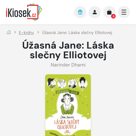
Přejít na hlavní obsah
0
E-knihy
Úžasná Jane: Láska slečny Elliotovej
Úžasná Jane: Láska
slečny Elliotovej
Narinder Dhami