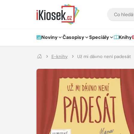
Přejít na hlavní obsah
VYHLEDÁVÁNÍ
Hlavní navigace
Noviny
Časopisy
Speciály
Knihy
E-knihy
Už mi dávno není padesát