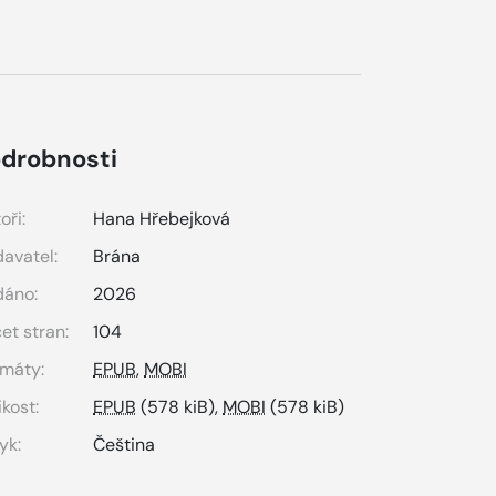
drobnosti
oři:
Hana Hřebejková
avatel:
Brána
dáno:
2026
et stran:
104
máty:
EPUB
,
MOBI
ikost:
EPUB
(578 kiB),
MOBI
(578 kiB)
yk:
Čeština