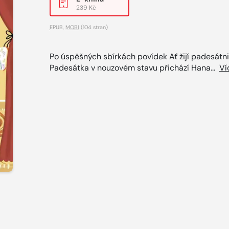
239 Kč
EPUB
,
MOBI
(104 stran)
Po úspěšných sbírkách povídek Ať žijí padesátn
Padesátka v nouzovém stavu přichází Hana...
Ví