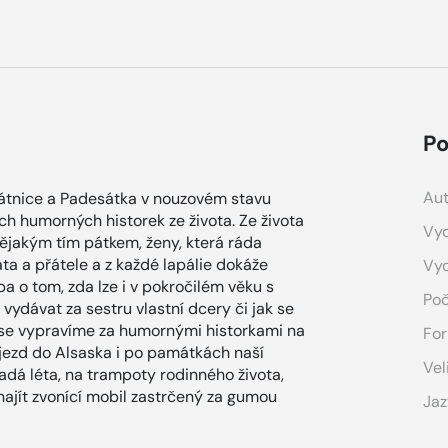
Po
Aut
sátnice a Padesátka v nouzovém stavu
ch humorných historek ze života. Ze života
Vyd
nějakým tím pátkem, ženy, která ráda
ata a přátele a z každé lapálie dokáže
Vy
ba o tom, zda lze i v pokročilém věku s
Poč
 vydávat za sestru vlastní dcery či jak se
se vypravíme za humornými historkami na
For
ájezd do Alsaska i po památkách naší
Vel
adá léta, na trampoty rodinného života,
k najít zvonící mobil zastrčený za gumou
Jaz