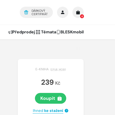
DÁRKOVÝ
CERTIFIKÁT
0
Předprodej
Témata
BLESKmobil
E-KNIHA
(
EPUB
,
MOBI
)
239
Kč
Koupit
Ihned
ke stažení
?