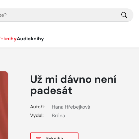
E-knihy
Audioknihy
Už mi dávno není
padesát
Autoři:
Hana Hřebejková
Vydal:
Brána
E-kniha