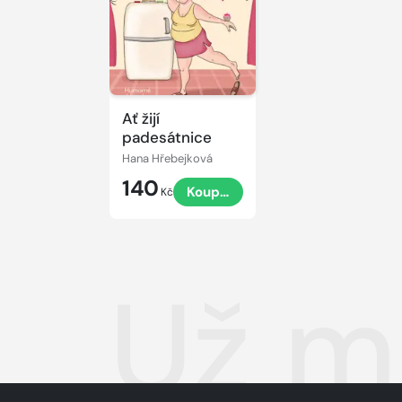
Ať žijí
padesátnice
Hana Hřebejková
140
Koupit
Kč
Už m