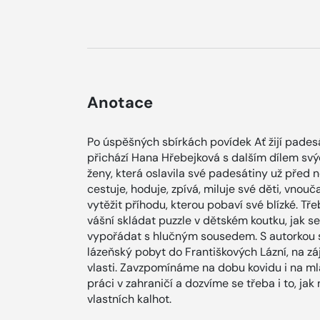
Anotace
Po úspěšných sbírkách povídek Ať žijí pade
přichází Hana Hřebejková s dalším dílem svý
ženy, která oslavila své padesátiny už před 
cestuje, hoduje, zpívá, miluje své děti, vnouč
vytěžit příhodu, kterou pobaví své blízké. Tře
vášní skládat puzzle v dětském koutku, jak se
vypořádat s hlučným sousedem. S autorkou 
lázeňský pobyt do Františkových Lázní, na z
vlasti. Zavzpomínáme na dobu kovidu i na ml
práci v zahraničí a dozvíme se třeba i to, ja
vlastních kalhot.