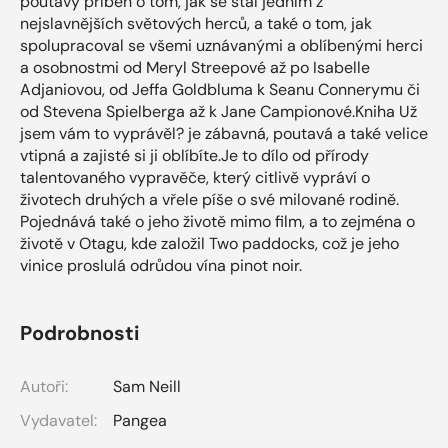
poutavý příběh o tom, jak se stal jedním z
nejslavnějších světových herců, a také o tom, jak
spolupracoval se všemi uznávanými a oblíbenými herci
a osobnostmi od Meryl Streepové až po Isabelle
Adjaniovou, od Jeffa Goldbluma k Seanu Connerymu či
od Stevena Spielberga až k Jane Campionové.Kniha Už
jsem vám to vyprávěl? je zábavná, poutavá a také velice
vtipná a zajisté si ji oblíbíte.Je to dílo od přírody
talentovaného vypravěče, který citlivě vypráví o
životech druhých a vřele píše o své milované rodině.
Pojednává také o jeho životě mimo film, a to zejména o
životě v Otagu, kde založil Two paddocks, což je jeho
vinice proslulá odrůdou vína pinot noir.
Podrobnosti
Autoři:
Sam Neill
Vydavatel:
Pangea