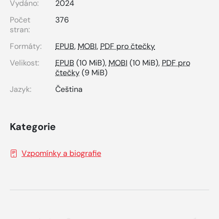
Vydáno:
2024
Počet
376
stran:
Formáty:
EPUB
,
MOBI
,
PDF pro čtečky
Velikost:
EPUB
(10 MiB),
MOBI
(10 MiB),
PDF pro
čtečky
(9 MiB)
Jazyk:
Čeština
Kategorie
Vzpomínky a biografie