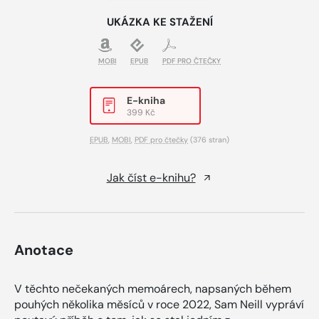
UKÁZKA KE STAŽENÍ
MOBI
EPUB
PDF PRO ČTEČKY
E-kniha
399 Kč
EPUB
,
MOBI
,
PDF pro čtečky
(376 stran)
Jak číst e-knihu?
Anotace
V těchto nečekaných memoárech, napsaných během
pouhých několika měsíců v roce 2022, Sam Neill vypráví