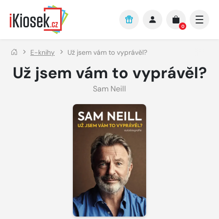
Přejít na hlavní obsah
0
E-knihy
Už jsem vám to vyprávěl?
Už jsem vám to vyprávěl?
Sam Neill