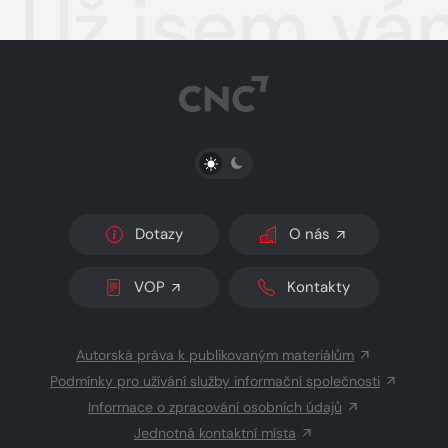
Už jsem vá
PŘEPNOUT SVĚTLÝ/TMAVÝ REŽIM
Dotazy
O nás
VOP
Kontakty
Autorská práva k publikovaným materiálům
Podmínky pro užívání služby informační společnosti
Informace o zpracování osobních údajů
Jednotná kontaktní místa