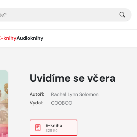
E-knihy
Audioknihy
Uvidíme se včera
Autoři:
Rachel Lynn Solomon
Vydal:
COOBOO
E-kniha
329 Kč