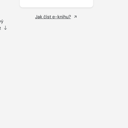
Jak číst e-knihu?
vý
e