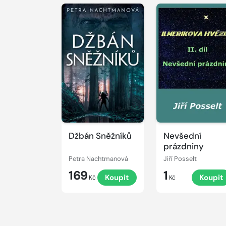
Džbán Sněžníků
Nevšední
prázdniny
Petra Nachtmanová
Jiří Posselt
169
1
Koupit
Koupit
Kč
Kč