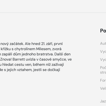
Po
Aut
nový začátek. Ale hned 21. září, první
 křížku s chytrolínem Milesem, zvorá
Vyd
 zapálí dům jednoho bratrstva. Další den
í. Znova! Barrett uvízla v časové smyčce, ve
Vy
u hledat cestu ven, během níž zažívají
Po
 s jejich vztahem, jestli se dočkají
str
For
Vel
Jaz