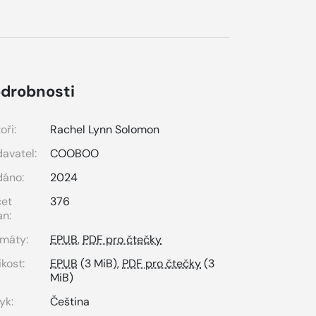
drobnosti
oři:
Rachel Lynn Solomon
avatel:
COOBOO
dáno:
2024
čet
376
an:
máty:
EPUB
,
PDF pro čtečky
ikost:
EPUB
(3 MiB),
PDF pro čtečky
(3
MiB)
yk:
Čeština