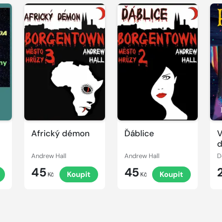
Africký démon
Ďáblice
V
Andrew Hall
Andrew Hall
D
45
45
Koupit
Koupit
Kč
Kč