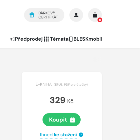
DÁRKOVÝ
CERTIFIKÁT
0
Předprodej
Témata
BLESKmobil
E-KNIHA
(
EPUB
,
PDF pro čtečky
)
329
Kč
Koupit
Ihned
ke stažení
?