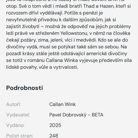
otop. Své o tom vědí i mladí bratři Thad a Hazen, kteří si
rozvozem dříví vydělávají. Potíže s penězi je
nevyhnutelně přivedou k dalším způsobům, jak si
zajistit živobytí – možná že odpověď na jejich problémy
leží právě ve střeženém Yellowstonu, v němž na člověka
čekají požáry, zima, jelení, vlci i medvědi. Kdo se ale do
divočiny vydá, musí se potýkat také sám se sebou. Na
pozadí krásy stále ještě odolávající americké divočiny
se totiž v románu Callana Winka vyjevuje především síla
lidské povahy, vůle a vytrvalosti.
Podrobnosti
Autoři:
Callan Wink
Vydavatel:
Pavel Dobrovský - BETA
Vydáno:
2025
Počet stran:
248