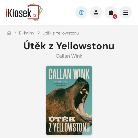
Přejít na hlavní obsah
0
E-knihy
Útěk z Yellowstonu
Útěk z Yellowstonu
Callan Wink