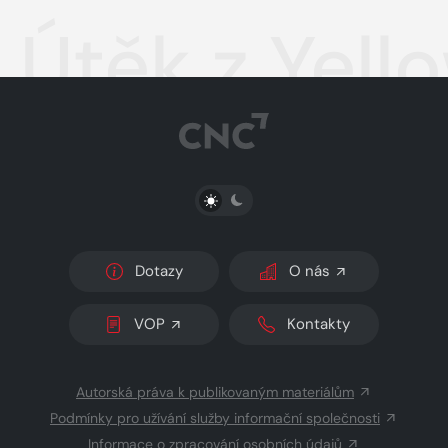
Útěk z Yell
PŘEPNOUT SVĚTLÝ/TMAVÝ REŽIM
Dotazy
O nás
VOP
Kontakty
Autorská práva k publikovaným materiálům
Podmínky pro užívání služby informační společnosti
Informace o zpracování osobních údajů