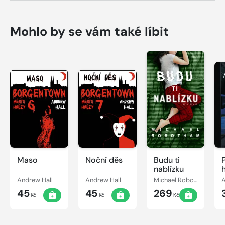
Mohlo by se vám také líbit
Maso
Noční děs
Budu ti
nablízku
Andrew Hall
Andrew Hall
Michael Robotham
A
45
45
269
Kč
Kč
Kč