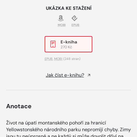
UKÁZKA KE STAŽENÍ
MOBI
EPUB
E-kniha
270 Kč
EPUB
,
MOBI
(248 stran)
Jak číst e-knihu?
Anotace
Život na úpatí montanského pohoří za hranicí
Yellowstonského národního parku nepromíjí chyby. Zimy
jsou tu neúprosné a ne každý si může dovolit dříví na