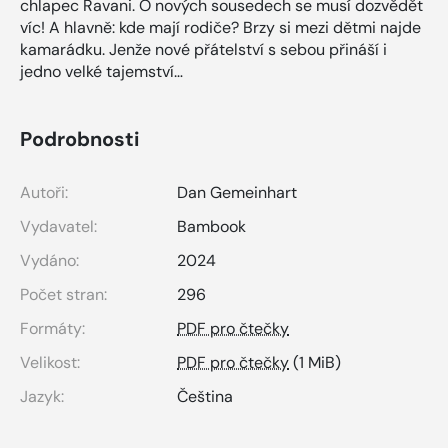
chlapec Ravani. O nových sousedech se musí dozvědět
víc! A hlavně: kde mají rodiče? Brzy si mezi dětmi najde
kamarádku. Jenže nové přátelství s sebou přináší i
jedno velké tajemství…
Podrobnosti
Autoři:
Dan Gemeinhart
Vydavatel:
Bambook
Vydáno:
2024
Počet stran:
296
Formáty:
PDF pro čtečky
Velikost:
PDF pro čtečky
(1 MiB)
Jazyk:
Čeština