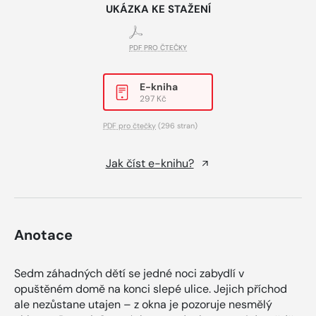
UKÁZKA KE STAŽENÍ
PDF PRO ČTEČKY
E-kniha
297 Kč
PDF pro čtečky
(296 stran)
Jak číst e-knihu?
Anotace
Sedm záhadných dětí se jedné noci zabydlí v
opuštěném domě na konci slepé ulice. Jejich příchod
ale nezůstane utajen – z okna je pozoruje nesmělý