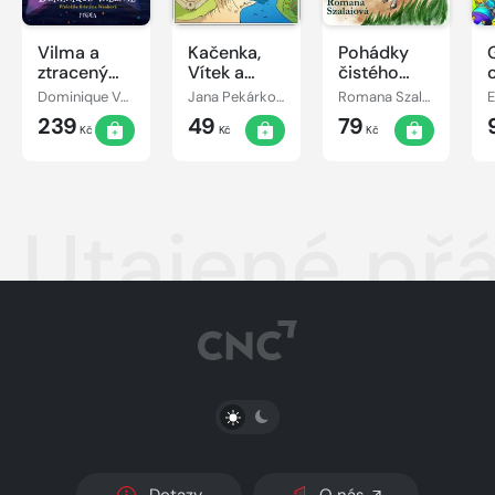
Vilma a
Kačenka,
Pohádky
ztracený
Vítek a
čistého
den
jejich
srdce
Dominique Valente
Jana Pekárková
Romana Szalaiová
E
pohádkové
239
49
79
dobrodružství
Kč
Kč
Kč
Utajené přá
PŘEPNOUT SVĚTLÝ/TMAVÝ REŽIM
Dotazy
O nás