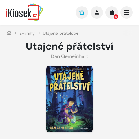
Přejít na hlavní obsah
0
E-knihy
Utajené přátelství
Utajené přátelství
Dan Gemeinhart