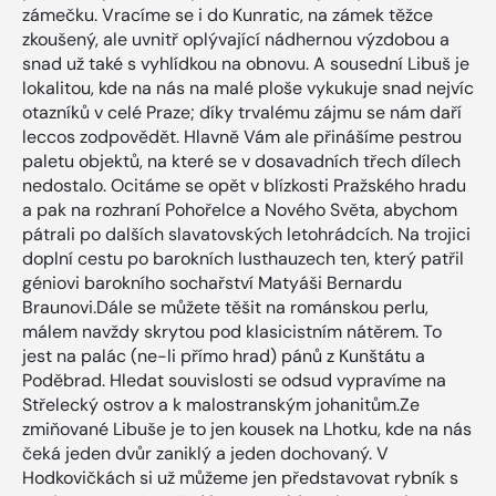
zámečku. Vracíme se i do Kunratic, na zámek těžce
zkoušený, ale uvnitř oplývající nádhernou výzdobou a
snad už také s vyhlídkou na obnovu. A sousední Libuš je
lokalitou, kde na nás na malé ploše vykukuje snad nejvíc
otazníků v celé Praze; díky trvalému zájmu se nám daří
leccos zodpovědět. Hlavně Vám ale přinášíme pestrou
paletu objektů, na které se v dosavadních třech dílech
nedostalo. Ocitáme se opět v blízkosti Pražského hradu
a pak na rozhraní Pohořelce a Nového Světa, abychom
pátrali po dalších slavatovských letohrádcích. Na trojici
doplní cestu po barokních lusthauzech ten, který patřil
géniovi barokního sochařství Matyáši Bernardu
Braunovi.Dále se můžete těšit na románskou perlu,
málem navždy skrytou pod klasicistním nátěrem. To
jest na palác (ne-li přímo hrad) pánů z Kunštátu a
Poděbrad. Hledat souvislosti se odsud vypravíme na
Střelecký ostrov a k malostranským johanitům.Ze
zmiňované Libuše je to jen kousek na Lhotku, kde na nás
čeká jeden dvůr zaniklý a jeden dochovaný. V
Hodkovičkách si už můžeme jen představovat rybník s