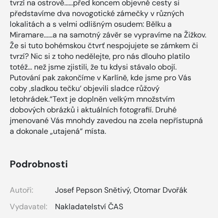
tvrzí na ostrově...…před koncem objevné cesty si
představíme dva novogotické zámečky v různých
lokalitách a s velmi odlišným osudem: Bělku a
Miramare……a na samotný závěr se vypravíme na Žižkov.
Že si tuto bohémskou čtvrť nespojujete se zámkem či
tvrzí? Nic si z toho nedělejte, pro nás dlouho platilo
totéž… než jsme zjistili, že tu kdysi stávalo obojí.
Putování pak zakončíme v Karlíně, kde jsme pro Vás
coby ,sladkou tečku‘ objevili sladce růžový
letohrádek.“Text je doplněn velkým množstvím
dobových obrázků i aktuálních fotografií. Druhé
jmenované Vás mnohdy zavedou na zcela nepřístupná
a dokonale „utajená“ místa.
Podrobnosti
Autoři:
Josef Pepson Snětivý
,
Otomar Dvořák
Vydavatel:
Nakladatelství ČAS