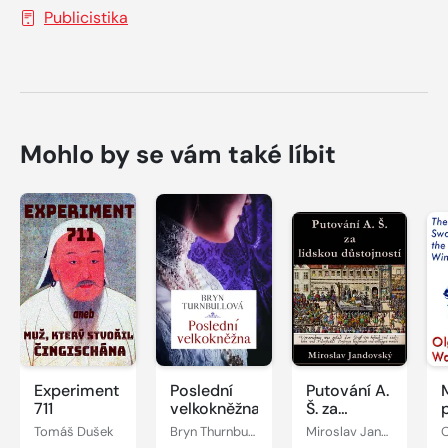
Publicistika
Mohlo by se vám také líbit
Experiment
Poslední
Putování A.
711
velkokněžna
Š. za
lidskou
Tomáš Dušek
Bryn Thurnbullová
Miroslav Jandovský
O
důstojností