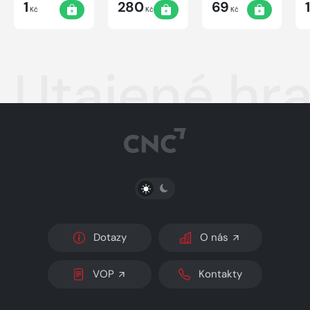
1
280
69
Kč
Kč
Kč
Utajené hr
PŘEPNOUT SVĚTLÝ/TMAVÝ REŽIM
Dotazy
O nás
VOP
Kontakty