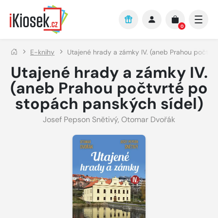
Přejít na hlavní obsah
0
E-knihy
Utajené hrady a zámky IV. (aneb Prahou počtvrt
Utajené hrady a zámky IV.
(aneb Prahou počtvrté po
stopách panských sídel)
Josef Pepson Snětivý
,
Otomar Dvořák