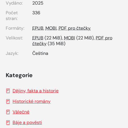
Vydáno:
2025
Počet
336
stran:
Formáty:
EPUB
,
MOBI
,
PDF pro čtečky
Velikost:
EPUB
(22 MiB),
MOBI
(22 MiB),
PDF pro
čtečky
(35 MiB)
Jazyk:
Čeština
Kategorie
Dějiny, fakta a historie
Historické romány
Válečné
Báje a pověsti