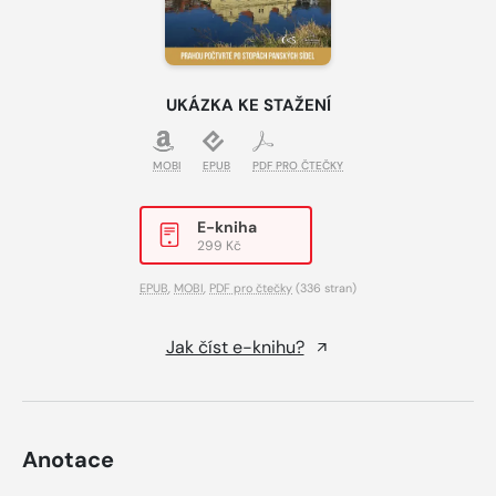
UKÁZKA KE STAŽENÍ
MOBI
EPUB
PDF PRO ČTEČKY
E-kniha
299 Kč
EPUB
,
MOBI
,
PDF pro čtečky
(336 stran)
Jak číst e-knihu?
Anotace