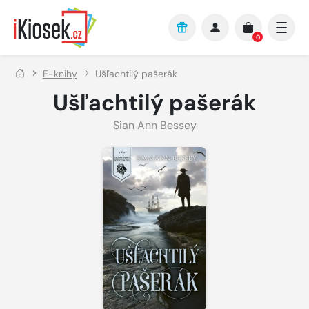
Přejít na hlavní obsah
0
E-knihy
Ušľachtilý pašerák
Ušľachtilý pašerák
Sian Ann Bessey