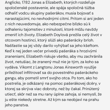
Anglicko, 1782 Jonas a Elizabeth, ktorých rozdeľuje
spoločenské postavenie, ale spája spoločná túžba
odhaliť vodcu skupiny pašerákov, musia bojovať s
narastajúcimi, no nevhodnými citmi. Pritom si ani jeden
z nich neuvedomuje, ako nebezpečne blízko sú k
odhaleniu tajomstiev z minulosti, ktoré môžu navždy
zmeniť ich životy. Elizabeth Doylová prežila celý život v
otcovom hostinci, ktorý slúži ako pašerácky brloh.
Našťastie sa jej vždy darilo vyhýbať sa jeho kšeftom.
Keď k nej jeden večer privedú pašeráka s hrozivými
zraneniami, Elizabeth riskuje všetko, aby mu zachránila
život, netušiac, že zranený muž nie je tým, za koho sa
vydáva. Vikomt z Langtonu Jonas Ainsworth využije
príležitosť infiltrovať sa do povestného pašeráckeho
gangu, aby pomstil smrť svojho otca. Po tom, ako ho
postrelia, je odkázaný na pomoc pašerákovej dcéry, v
ktorej sa skrýva viac dobroty, než by čakal. Prinútený
utiecť, skôr než sa mu rany úplne zahoja, si nemyslí, že
ju ešte niekedy stretne. Až kým sa neobjaví na prahu
jeho panstva.