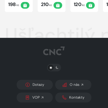
198
210
120
Kč
Kč
Kč
Ušľachtilý 
PŘEPNOUT SVĚTLÝ/TMAVÝ REŽIM
Dotazy
O nás
VOP
Kontakty