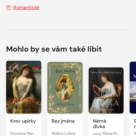
Romantické
Mohlo by se vám také líbit
Krev upírky
Bez jména
Němá
dívka
Florence Marryat
Wilkie Collins
Lucy Maud Montgomery
W