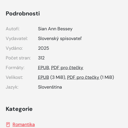
Podrobnosti
Autoři:
Sian Ann Bessey
Vydavatel:
Slovenský spisovateľ
Vydáno:
2025
Počet stran:
312
Formáty:
EPUB
,
PDF pro čtečky
Velikost:
EPUB
(3 MiB),
PDF pro čtečky
(1 MiB)
Jazyk:
Slovenština
Kategorie
Romantika