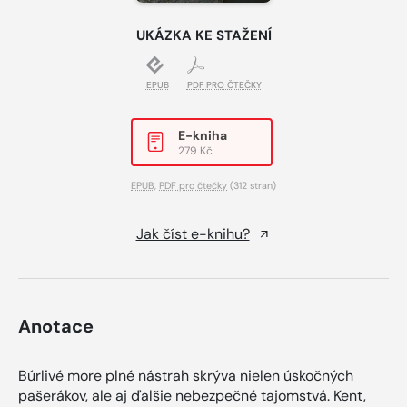
UKÁZKA KE STAŽENÍ
EPUB
PDF PRO ČTEČKY
E-kniha
279 Kč
EPUB
,
PDF pro čtečky
(312 stran)
Jak číst e-knihu?
Anotace
Búrlivé more plné nástrah skrýva nielen úskočných
pašerákov, ale aj ďalšie nebezpečné tajomstvá. Kent,