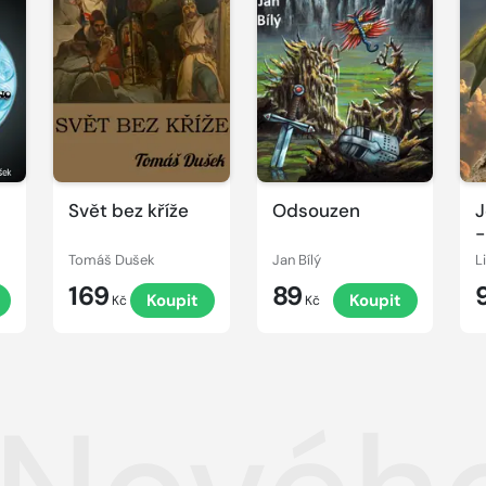
Svět bez kříže
Odsouzen
J
-
Tomáš Dušek
Jan Bílý
L
169
89
Koupit
Koupit
Kč
Kč