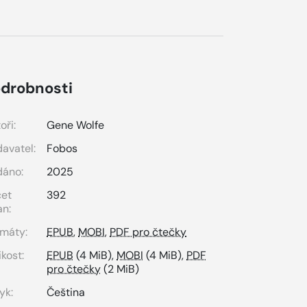
drobnosti
oři:
Gene Wolfe
avatel:
Fobos
dáno:
2025
čet
392
an:
máty:
EPUB
,
MOBI
,
PDF pro čtečky
ikost:
EPUB
(4 MiB),
MOBI
(4 MiB),
PDF
pro čtečky
(2 MiB)
yk:
Čeština