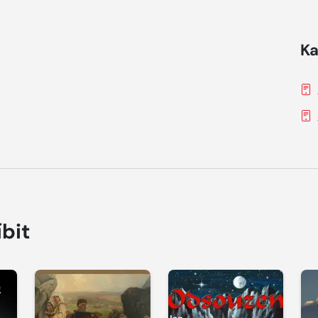
Ka
íbit