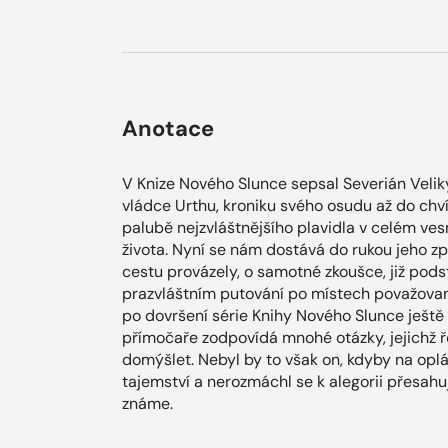
Anotace
V Knize Nového Slunce sepsal Seve­rián Veli
vládce Urthu, kroniku svého osudu až do chví
palubě nejzvláštnějšího plavidla v celém ves
života. Nyní se nám dostává do rukou jeho z
cestu provázely, o samotné zkoušce, již pods
prazvláštním putování po místech považova
po dovršení série Knihy Nového Slunce ještě
přímočaře zodpovídá mnohé otázky, jejichž ře
domýšlet. Nebyl by to však on, kdyby na opl
tajemství a nerozmáchl se k alegorii přesahujíc
známe.