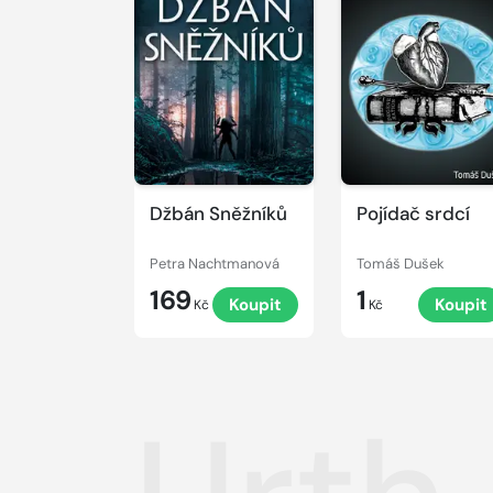
Džbán Sněžníků
Pojídač srdcí
Petra Nachtmanová
Tomáš Dušek
169
1
Koupit
Koupit
Kč
Kč