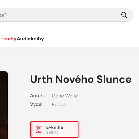
E-knihy
Audioknihy
Urth Nového Slunce
Autoři:
Gene Wolfe
Vydal:
Fobos
E-kniha
399 Kč