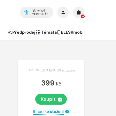
DÁRKOVÝ
CERTIFIKÁT
0
Předprodej
Témata
BLESKmobil
E-KNIHA
(
EPUB
,
MOBI
,
PDF pro čtečky
)
399
Kč
Koupit
Ihned
ke stažení
?