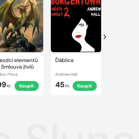
Další
ezdci elementů
Ďáblice
Conan a s
 Smlouva živlů
bohyně
ibor Pleva
Andrew Hall
Leon da Cost
99
45
79
Koupit
Koupit
K
Kč
Kč
Kč