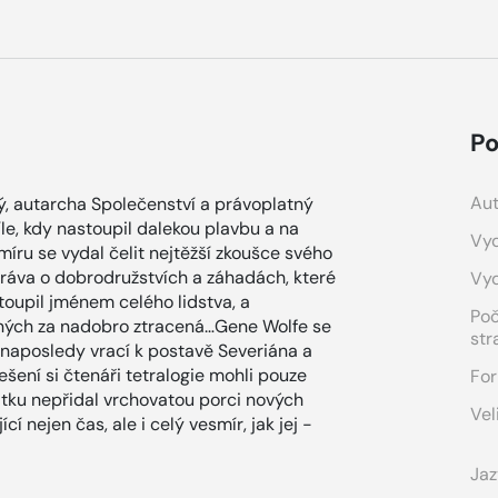
Po
Aut
ký, autarcha Společenství a právoplatný
le, kdy nastoupil dalekou plavbu a na
Vyd
míru se vydal čelit nejtěžší zkoušce svého
práva o dobrodružstvích a záhadách, které
Vy
toupil jménem celého lidstva, a
Po
ných za nadobro ztracená…Gene Wolfe se
str
 naposledy vrací k postavě Severiána a
šení si čtenáři tetralogie mohli pouze
For
átku nepřidal vrchovatou porci nových
Vel
í nejen čas, ale i celý vesmír, jak jej ­
Jaz