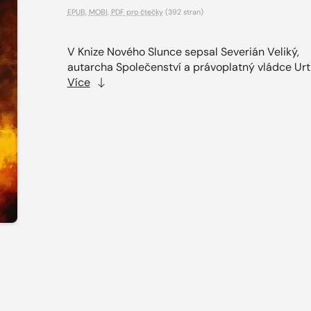
EPUB
,
MOBI
,
PDF pro čtečky
(392 stran)
V Knize Nového Slunce sepsal Seve­rián Veliký,
autarcha Společenství a právoplatný vládce Urth
Více