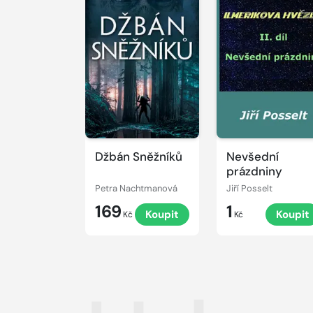
Džbán Sněžníků
Nevšední
prázdniny
Petra Nachtmanová
Jiří Posselt
169
1
Koupit
Koupit
Kč
Kč