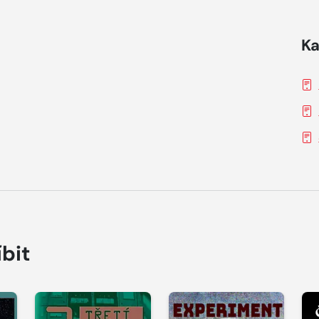
Ka
íbit