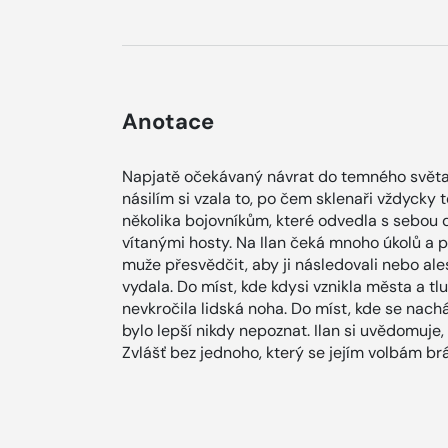
Anotace
Napjatě očekávaný návrat do temného světa
násilím si vzala to, po čem sklenaři vždycky 
několika bojovníkům, které odvedla s sebou 
vítanými hosty. Na Ilan čeká mnoho úkolů a p
muže přesvědčit, aby ji následovali nebo ale
vydala. Do míst, kde kdysi vznikla města a t
nevkročila lidská noha. Do míst, kde se nach
bylo lepší nikdy nepoznat. Ilan si uvědomuje,
Zvlášť bez jednoho, který se jejím volbám brá