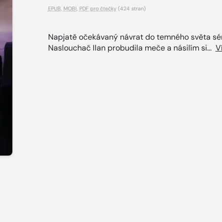
EPUB
,
MOBI
,
PDF pro čtečky
(424 stran)
Napjatě očekávaný návrat do temného světa sé
Naslouchač Ilan probudila meče a násilím si...
V