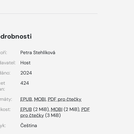
drobnosti
oři:
Petra Stehlíková
avatel:
Host
dáno:
2024
čet
424
an:
máty:
EPUB
,
MOBI
,
PDF pro čtečky
ikost:
EPUB
(2 MiB),
MOBI
(2 MiB),
PDF
pro čtečky
(3 MiB)
yk:
Čeština