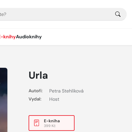
E-knihy
Audioknihy
Urla
Autoři:
Petra Stehlíková
Vydal:
Host
E-kniha
399 Kč