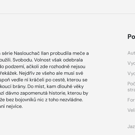
Po
Aut
 série Naslouchač Ilan probudila meče a
toužili. Svobodu. Volnost však odebrala
Vyd
do podzemí, ačkoli zde rozhodně nejsou
řekážek. Nejdřív ze všeho ale musí své
Vy
spoň vedle ní kráčeli po cestě, kterou se
Po
lukoucí brány. Do míst, kam dlouhé věky
str
ází dávno zapomenutá historie, kterou by
 že bez bojovníků nic z toho nezvládne.
For
ní nejvíce.
Vel
Jaz