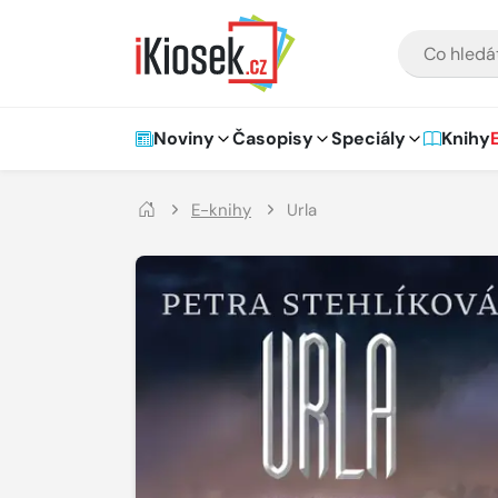
Přejít na hlavní obsah
VYHLEDÁVÁNÍ
Hlavní navigace
Noviny
Časopisy
Speciály
Knihy
E-knihy
Urla