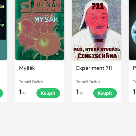
Myšák
Experiment 711
P
Tomáš Dušek
Tomáš Dušek
T
1
1
1
Koupit
Koupit
Kč
Kč