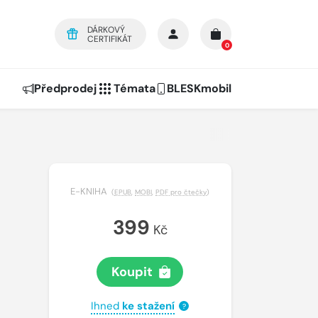
DÁRKOVÝ
CERTIFIKÁT
0
Předprodej
Témata
BLESKmobil
E-KNIHA
(
EPUB
,
MOBI
,
PDF pro čtečky
)
399
Kč
Koupit
Ihned
ke stažení
?