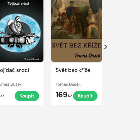
Další
ojídač srdcí
Svět bez kříže
Cesta boh
omáš Dušek
Tomáš Dušek
Henry Kuttner
169
198
Koupit
Koupit
K
Kč
Kč
Kč