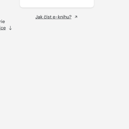
Jak číst e-knihu?
rie
íce