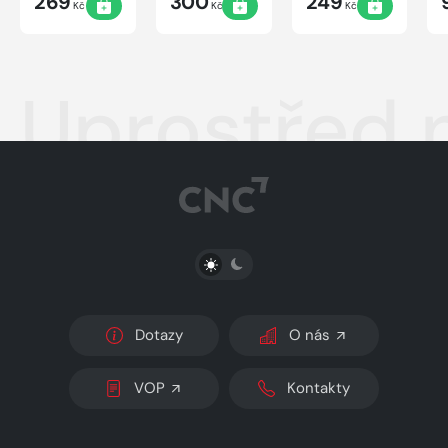
269
300
249
Kč
Kč
Kč
Uprostřed 
PŘEPNOUT SVĚTLÝ/TMAVÝ REŽIM
Dotazy
O nás
VOP
Kontakty