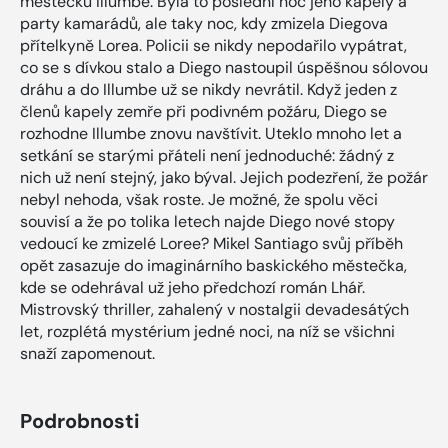
městečku Illumbe. Byla to poslední noc jeho kapely a
party kamarádů, ale taky noc, kdy zmizela Diegova
přítelkyně Lorea. Policii se nikdy nepodařilo vypátrat,
co se s dívkou stalo a Diego nastoupil úspěšnou sólovou
dráhu a do Illumbe už se nikdy nevrátil. Když jeden z
členů kapely zemře při podivném požáru, Diego se
rozhodne Illumbe znovu navštívit. Uteklo mnoho let a
setkání se starými přáteli není jednoduché: žádný z
nich už není stejný, jako býval. Jejich podezření, že požár
nebyl nehoda, však roste. Je možné, že spolu věci
souvisí a že po tolika letech najde Diego nové stopy
vedoucí ke zmizelé Loree? Mikel Santiago svůj příběh
opět zasazuje do imaginárního baskického městečka,
kde se odehrával už jeho předchozí román Lhář.
Mistrovský thriller, zahalený v nostalgii devadesátých
let, rozplétá mystérium jedné noci, na níž se všichni
snaží zapomenout.
Podrobnosti