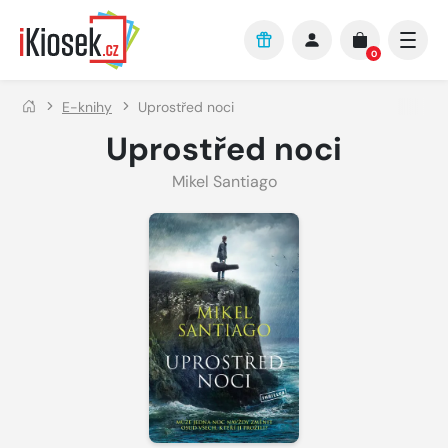
Přejít na hlavní obsah
0
E-knihy
Uprostřed noci
Uprostřed noci
Mikel Santiago