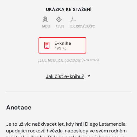
UKÁZKA KE STAŽENÍ
MOBI
EPUB
PDF PRO ČTEČKY
E-kniha
499 Kč
EPUB
,
MOBI
,
PDF pro čtečky
(576 stran)
Jak číst e-knihu?
Anotace
Je to už víc než dvacet let, kdy hrál Diego Letamendia,
upadající rocková hvězda, naposledy ve svém rodném