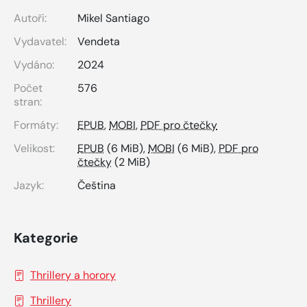
Autoři:
Mikel Santiago
Vydavatel:
Vendeta
Vydáno:
2024
Počet
576
stran:
Formáty:
EPUB
,
MOBI
,
PDF pro čtečky
Velikost:
EPUB
(6 MiB),
MOBI
(6 MiB),
PDF pro
čtečky
(2 MiB)
Jazyk:
Čeština
Kategorie
Thrillery a horory
Thrillery