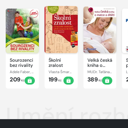
Sourozenci
Školní
Velká česká
bez rivality
zralost
kniha o
matce a
Adele Faber, Elaine Mazlish
Vlasta Šmardová, Jiřina Bednářová
MUDr. Taťána Hanáková
L
dítěti
209
199
389
Kč
Kč
Kč
Umění rozh