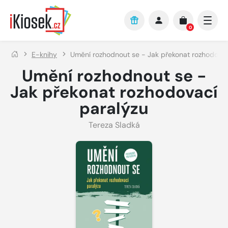
Přejít na hlavní obsah
0
E-knihy
Umění rozhodnout se - Jak překonat rozhodovac
Umění rozhodnout se -
Jak překonat rozhodovací
paralýzu
Tereza Sladká