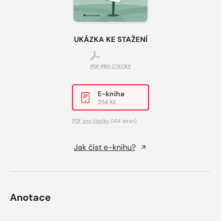
UKÁZKA KE STAŽENÍ
PDF PRO ČTEČKY
E-kniha
254 Kč
PDF pro čtečky
(144 stran)
Jak číst e-knihu?
Anotace