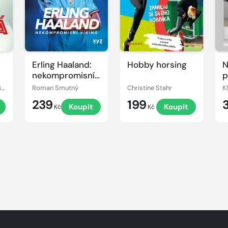
Erling Haaland:
Hobby horsing
N
nekompromisní
p
Viking
Petr Švancara, Tomáš Klement
Roman Smutný
Christine Stahr
K
239
199
Koupit
Koupit
Kč
Kč