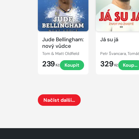
Jude Bellingham:
Já su já
nový vůdce
Tom & Matt Oldfield
239
329
Koupit
Koupit
Kč
Kč
Načíst další…
Načte dalších 24 položek na aktuální stránku