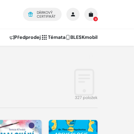
DÁRKOVÝ
CERTIFIKÁT
0
Předprodej
Témata
BLESKmobil
327 položek