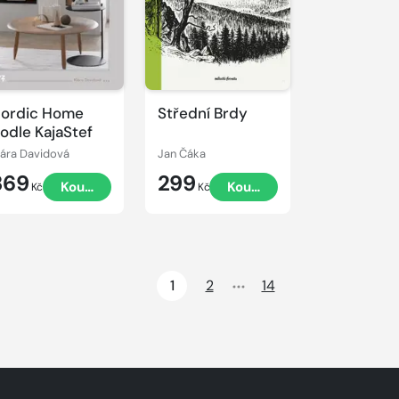
ordic Home
Střední Brdy
odle KajaStef
lára Davidová
Jan Čáka
369
299
Koupit
Koupit
Kč
Kč
1
2
14