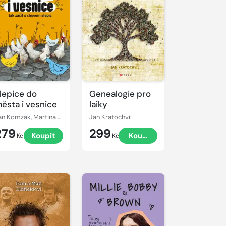
lepice do
Genealogie pro
ěsta i vesnice
laiky
Jan Komzák, Martina Coufalová
Jan Kratochvíl
279
299
Koupit
Koupit
Kč
Kč