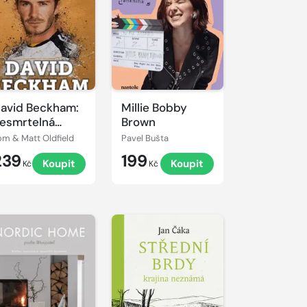
avid Beckham:
Millie Bobby
esmrtelná
Brown
egenda
om & Matt Oldfield
Pavel Bušta
239
199
Koupit
Koupit
Kč
Kč