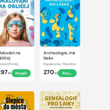
alování na
Archeologie, má
bličej
lásko
ereza Křivská
Papakostas, Theodore
297
270
Koupit
Koupit
Kč
Kč