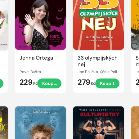
Jenna Ortega
33 olympijských
S
nej
m
Pavel Bušta
Jan Palička, Xénia Paličková
229
279
Koupit
Koupit
Kč
Kč