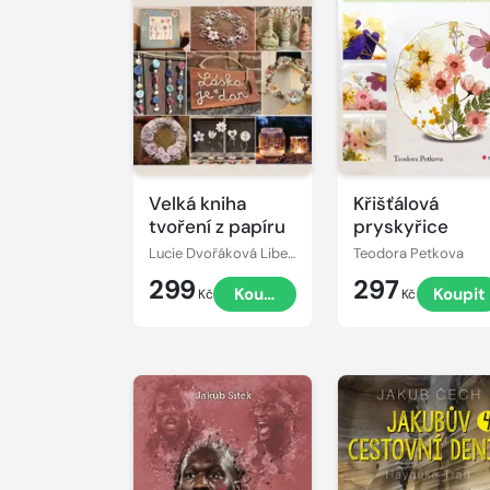
Velká kniha
Křišťálová
tvoření z papíru
pryskyřice
Lucie Dvořáková Liberdová
Teodora Petkova
299
297
Koupit
Koupit
Kč
Kč