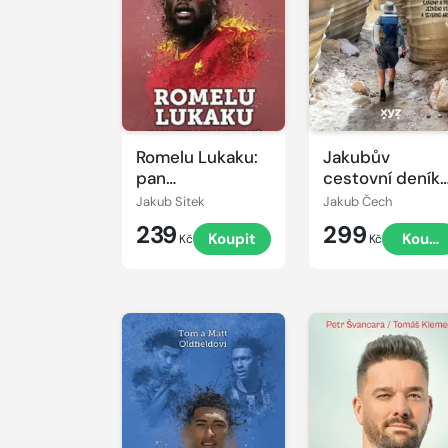
Romelu Lukaku:
Jakubův
pan
cestovní deník
nezastavitelný
4.
Jakub Sitek
Jakub Čech
239
299
Koupit
Koupi
Kč
Kč