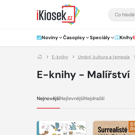
Přejít na hlavní obsah
VYHLEDÁVÁNÍ
Hlavní navigace
Noviny
Časopisy
Speciály
Knihy
E-knihy
Umění, kultura a řemesla
E-knihy - Malířství
Nejnovější
Nejlevnější
Nejdražší