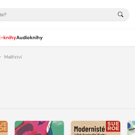
E-knihy
Audioknihy
Malířství