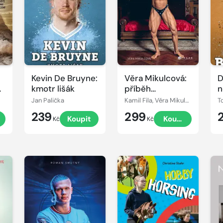
Kevin De Bruyne:
Věra Mikulcová:
D
kmotr lišák
příběh
n
kulturistky
l
Jan Palička
Kamil Fila, Věra Mikulcová
T
239
299
t
Koupit
Koupit
Kč
Kč