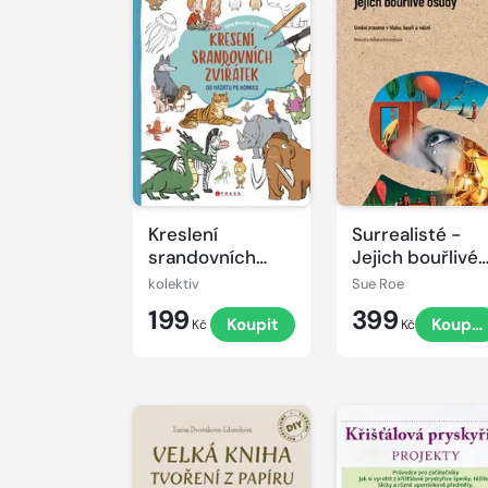
Kreslení
Surrealisté -
srandovních
Jejich bouřlivé
zvířátek
osudy
kolektiv
Sue Roe
199
399
Koupit
Koupit
Kč
Kč