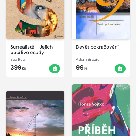
Surrealisté - Jejich
Devět pokračování
bouřlivé osudy
Sue Roe
Adam Brožík
399
99
Kč
Kč