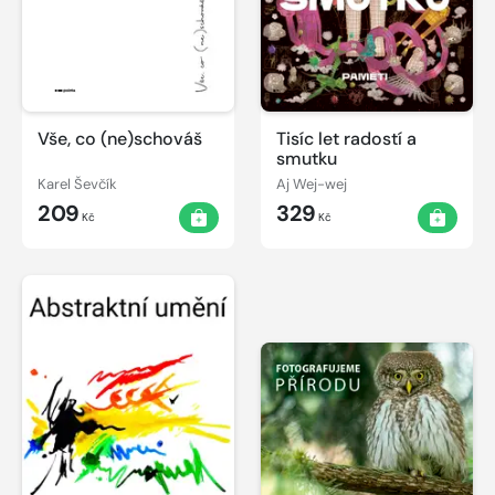
Vše, co (ne)schováš
Tisíc let radostí a
smutku
Karel Ševčík
Aj Wej-wej
209
329
Kč
Kč