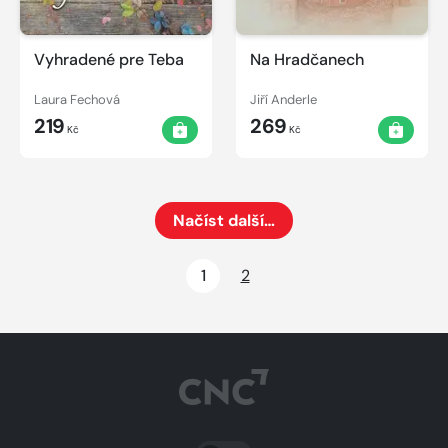
Vyhradené pre Teba
Na Hradčanech
Laura Fechová
Jiří Anderle
219
269
Kč
Kč
Načíst další…
Načte dalších 24 položek na aktuální stránku
1
2