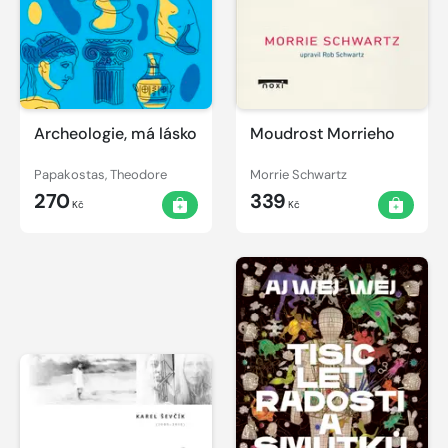
Archeologie, má lásko
Moudrost Morrieho
Papakostas, Theodore
Morrie Schwartz
270
339
Kč
Kč