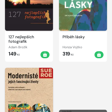
127 nejlepších
Příběh lásky
fotografik
Adam Brožík
Honza Vojtko
149
319
Kč
Kč