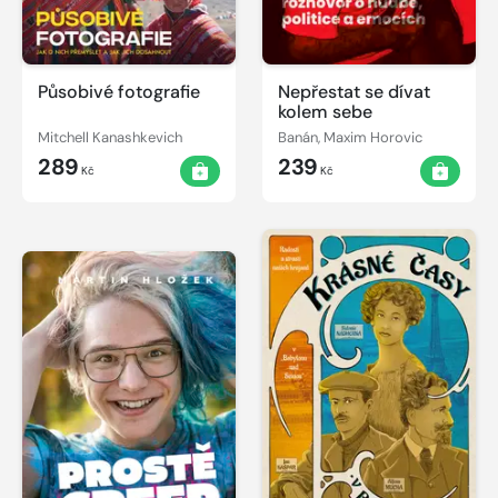
Působivé fotografie
Nepřestat se dívat
kolem sebe
Mitchell Kanashkevich
Banán, Maxim Horovic
289
239
Kč
Kč