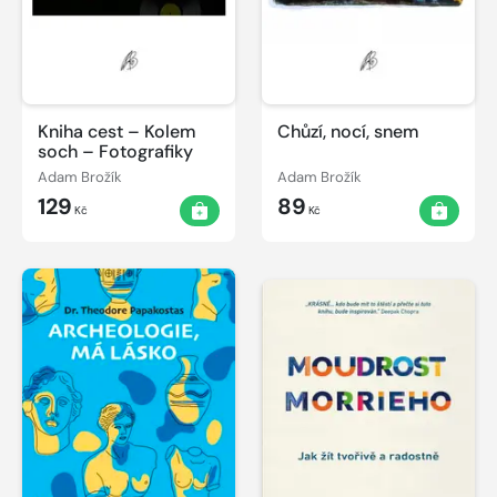
Kniha cest – Kolem
Chůzí, nocí, snem
soch – Fotografiky
Adam Brožík
Adam Brožík
129
89
Kč
Kč