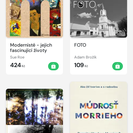
Modernisté - jejich
FOTO
fascinující životy
Sue Roe
Adam Brožík
424
109
Kč
Kč