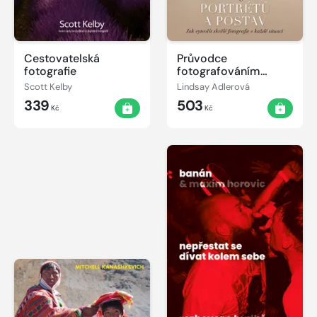
Cestovatelská
Průvodce
fotografie
fotografováním
portrétů a postav
Scott Kelby
Lindsay Adlerová
339
503
Kč
Kč