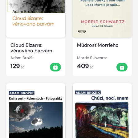
Cloud Bizarre:
Múdrosť Morrieho
věnováno barvám
Adam Brožík
Morrie Schwartz
129
409
Kč
Kč