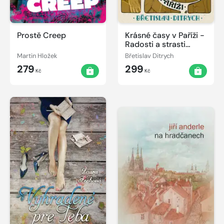
Prostě Creep
Krásné časy v Paříži -
Radosti a strasti
našich krajanů v
Martin Hložek
Břetislav Ditrych
„Babylonu nad
279
299
Seinou“
Kč
Kč