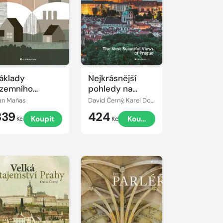
áklady
Nejkrásnější
zemního
pohledy na
lánování
Prahu
an Maňas
David Černý, Karel Dobeš
339
424
Koupit
Koupit
Kč
Kč