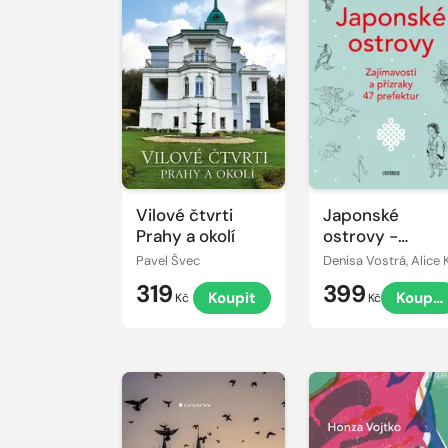
Vilové čtvrti
Japonské
Prahy a okolí
ostrovy -
Zajímavosti a
Pavel Švec
přízraky 47
319
399
Koupit
Koupit
prefektur
Kč
Kč