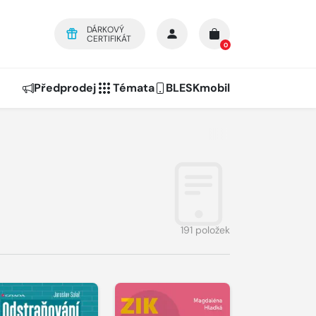
DÁRKOVÝ
CERTIFIKÁT
0
Předprodej
Témata
BLESKmobil
191 položek