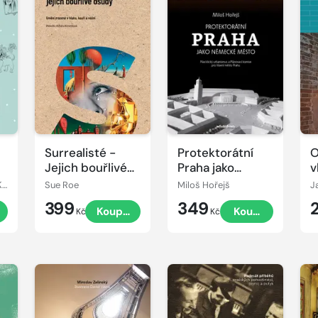
Surrealisté -
Protektorátní
O
Jejich bouřlivé
Praha jako
v
osudy
německé město
S
Denisa Vostrá, Alice Kraemerová
Sue Roe
Miloš Hořejš
J
z
399
349
Koupit
Koupit
u
Kč
Kč