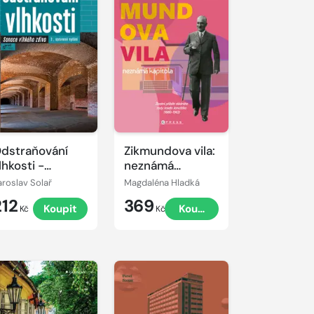
dstraňování
Zikmundova vila:
lhkosti -
neznámá
anace vlhkého
kapitola
aroslav Solař
Magdaléna Hladká
diva, 2.,
212
369
Koupit
Koupit
pravené vydání
Kč
Kč