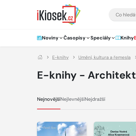
Přejít na hlavní obsah
VYHLEDÁVÁNÍ
Hlavní navigace
Noviny
Časopisy
Speciály
Knihy
E-knihy
Umění, kultura a řemesla
E-knihy - Architek
Nejnovější
Nejlevnější
Nejdražší