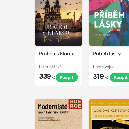
Prahou s Klárou
Příběh lásky
Klára Hášová
Honza Vojtko
339
319
Koupit
Koupit
Kč
Kč