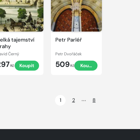
elká tajemství
Petr Parléř
rahy
avid Černý
Petr Dvořáček
297
509
Koupit
Koupit
Kč
Kč
1
2
8