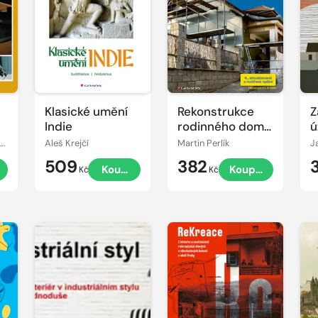
Klasické umění
Rekonstrukce
Z
Indie
rodinného domu
ú
- 100+10 tipů, 4.,
p
Břetislav Židlický, Jakub Dolejš, Dalibor Gregor
Aleš Krejčí
Martin Perlík
J
aktualizované
509
382
t
Koupit
Koupit
vydání
Kč
Kč