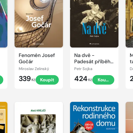
Fenomén Josef
Na dvě -
M
Gočár
Padesát příběhů
t
pražských
Miroslav Zelinský
Petr Sojka
D
pohostinství,
339
424
Koupit
Koupit
pivnic a putyk
Kč
Kč