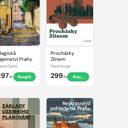
agická
Procházky
ajemství Prahy
Zlínem
avid Černý
Pavel Stojar
297
299
Koupit
Koupit
Kč
Kč