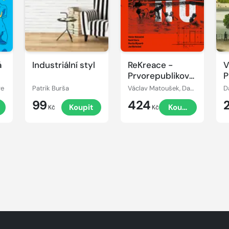
á
Industriální styl
ReKreace -
V
Prvorepubliková
P
letní sídla v okolí
re
Patrik Burša
Václav Matoušek, David Vávra
D
Prahy
99
424
t
Koupit
Koupit
Kč
Kč