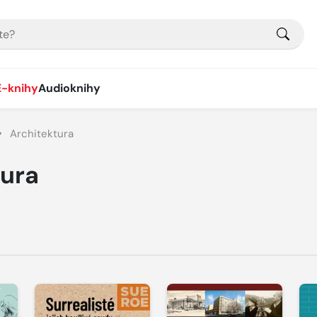
E-knihy
Audioknihy
Architektura
tura