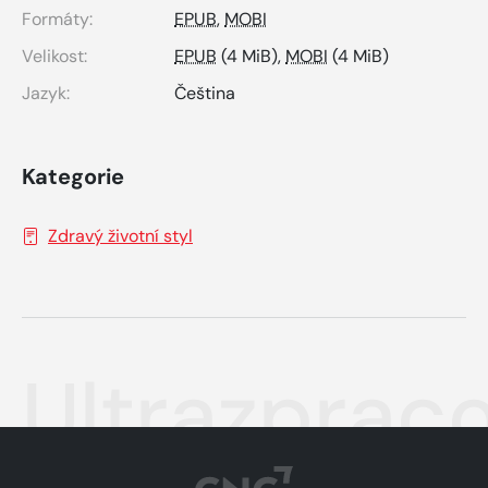
Formáty:
EPUB
,
MOBI
Velikost:
EPUB
(4 MiB),
MOBI
(4 MiB)
Jazyk:
Čeština
Kategorie
Zdravý životní styl
Ultrazpraco