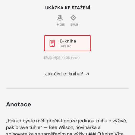
UKÁZKA KE STAŽENÍ
MOBI
EPUB
E-kniha
349 Kč
EPUB
,
MOBI
(408 stran)
Jak číst e-knihu?
Anotace
„Pokud byste měli přečíst pouze jedinou knihu o výživě,
pak právě tuhle“ — Bee Wilson, novinářka a
spisovatelka se zaměřením na výživu ## O knize Víte,