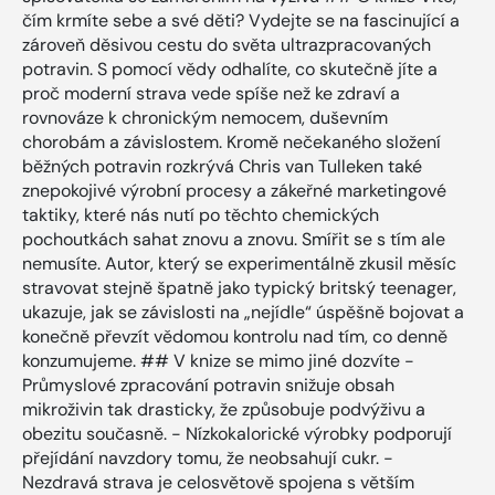
čím krmíte sebe a své děti? Vydejte se na fascinující a
zároveň děsivou cestu do světa ultrazpracovaných
potravin. S pomocí vědy odhalíte, co skutečně jíte a
proč moderní strava vede spíše než ke zdraví a
rovnováze k chronickým nemocem, duševním
chorobám a závislostem. Kromě nečekaného složení
běžných potravin rozkrývá Chris van Tulleken také
znepokojivé výrobní procesy a zákeřné marketingové
taktiky, které nás nutí po těchto chemických
pochoutkách sahat znovu a znovu. Smířit se s tím ale
nemusíte. Autor, který se experimentálně zkusil měsíc
stravovat stejně špatně jako typický britský teenager,
ukazuje, jak se závislosti na „nejídle“ úspěšně bojovat a
konečně převzít vědomou kontrolu nad tím, co denně
konzumujeme. ## V knize se mimo jiné dozvíte -
Průmyslové zpracování potravin snižuje obsah
mikroživin tak drasticky, že způsobuje podvýživu a
obezitu současně. - Nízkokalorické výrobky podporují
přejídání navzdory tomu, že neobsahují cukr. -
Nezdravá strava je celosvětově spojena s větším