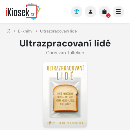
Přejít na hlavní obsah
0
E-knihy
Ultrazpracovaní lidé
Ultrazpracovaní lidé
Chris van Tulleken