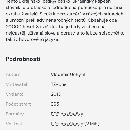
Tento ukrajinsko-český/ česko-ukrajinský kapesní
slovník je praktická a jednoduchá pomůcka pro nejširší
okruh uživatelů. Slouží k dorozumění v různých situacích
a umožní překlady nenáročných textů. Obsahuje cca
20.000 hesel. Slovní zásoba je tedy zacílena na
nejčastěji užívaná slova a obraty, a to jak ze spisovného,
tak i z hovorového jazyka.
Podrobnosti
Autoři:
Vladimír Uchytil
Vydavatel:
TZ-one
Vydáno:
2013
Počet stran:
365
Formáty:
PDF pro čtečky
Velikost:
PDF pro čtečky
(2 MiB)