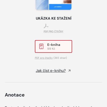
UKÁZKA KE STAŽENÍ
PDF PRO ČTEČKY
E-kniha
99 Kč
PDF pro čtečky
(365 stran)
Jak číst e-knihu?
Anotace