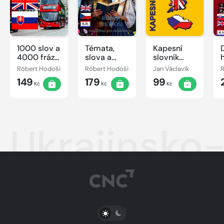
1000 slov a
Témata,
Kapesní
D
4000 fráz,
slova a
slovník
anglicky-
věty A1,
anglicko-
Róbert Hodoši
Róbert Hodoši
Jan Václavík
R
slovensky
ENG-CZ
český/
149
179
99
česko-
Kč
Kč
Kč
anglický
Ukrajinsko-
PŘEPNOUT SVĚTLÝ/TMAVÝ REŽIM