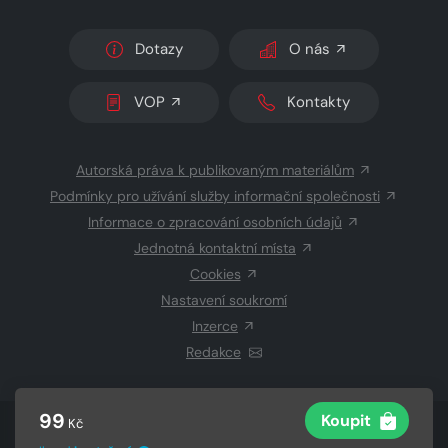
Dotazy
O nás
VOP
Kontakty
Autorská práva k publikovaným materiálům
Podmínky pro užívání služby informační společnosti
Informace o zpracování osobních údajů
Jednotná kontaktní místa
Cookies
Nastavení soukromí
Inzerce
Redakce
99
Koupit
Kč
© 2026 Copyright
CZECH NEWS CENTER a.s.
a dodavatelé