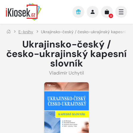
Přejít na hlavní obsah
0
E-knihy
Ukrajinsko-český / česko-ukrajinský kapesní slo
Ukrajinsko-český /
česko-ukrajinský kapesní
slovník
Vladimír Uchytil