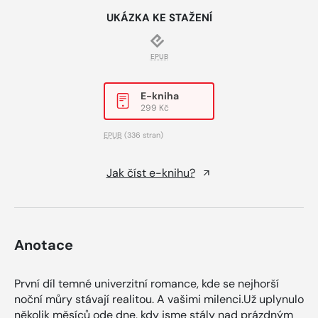
UKÁZKA KE STAŽENÍ
EPUB
E-kniha
299 Kč
EPUB
(336 stran)
Jak číst e-knihu?
Anotace
První díl temné univerzitní romance, kde se nejhorší
noční můry stávají realitou. A vašimi milenci.Už uplynulo
několik měsíců ode dne, kdy jsme stály nad prázdným