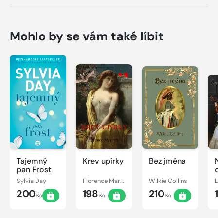
Mohlo by se vám také líbit
Tajemný
Krev upírky
Bez jména
pan Frost
Sylvia Day
Florence Marryat
Wilkie Collins
200
198
210
Kč
Kč
Kč