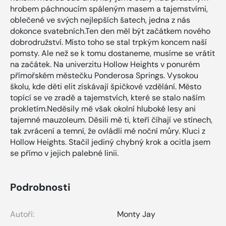
hrobem páchnoucím spáleným masem a tajemstvími,
oblečené ve svých nejlepších šatech, jedna z nás
dokonce svatebních.Ten den měl být začátkem nového
dobrodružství. Místo toho se stal trpkým koncem naší
pomsty. Ale než se k tomu dostaneme, musíme se vrátit
na začátek. Na univerzitu Hollow Heights v ponurém
přímořském městečku Ponderosa Springs. Vysokou
školu, kde děti elit získávají špičkové vzdělání. Město
topící se ve zradě a tajemstvích, které se stalo naším
prokletím.Neděsily mě však okolní hluboké lesy ani
tajemné mauzoleum. Děsili mě ti, kteří číhají ve stínech,
tak zvrácení a temní, že ovládli mé noční můry. Kluci z
Hollow Heights. Stačil jediný chybný krok a ocitla jsem
se přímo v jejich palebné linii.
Podrobnosti
Autoři:
Monty Jay