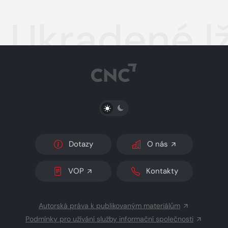
Ukradené lž
PŘEPNOUT SVĚTLÝ/TMAVÝ REŽIM
Dotazy
O nás
VOP
Kontakty
Autorská práva k publikovaným materiálům
Podmínky pro užívání služby informační společnosti