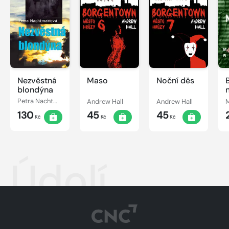
Nezvěstná
Maso
Noční děs
blondýna
Petra Nachtmanová
Andrew Hall
Andrew Hall
130
45
45
Kč
Kč
Kč
Údolí