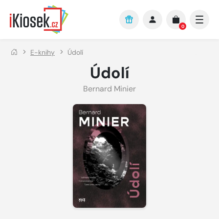
Přejít na hlavní obsah
0
E-knihy
Údolí
Údolí
Bernard Minier