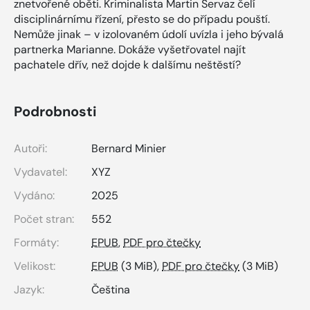
znetvořené oběti. Kriminalista Martin Servaz čelí
disciplinárnímu řízení, přesto se do případu pouští.
Nemůže jinak – v izolovaném údolí uvízla i jeho bývalá
partnerka Marianne. Dokáže vyšetřovatel najít
pachatele dřív, než dojde k dalšímu neštěstí?
Podrobnosti
Autoři:
Bernard Minier
Vydavatel:
XYZ
Vydáno:
2025
Počet stran:
552
Formáty:
EPUB
,
PDF pro čtečky
Velikost:
EPUB
(3 MiB),
PDF pro čtečky
(3 MiB)
Jazyk:
Čeština