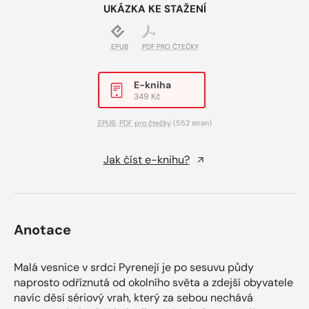
UKÁZKA KE STAŽENÍ
EPUB
PDF PRO ČTEČKY
E-kniha
349 Kč
EPUB
,
PDF pro čtečky
(552 stran)
Jak číst e-knihu?
Anotace
Malá vesnice v srdci Pyrenejí je po sesuvu půdy
naprosto odříznutá od okolního světa a zdejší obyvatele
navíc děsí sériový vrah, který za sebou nechává