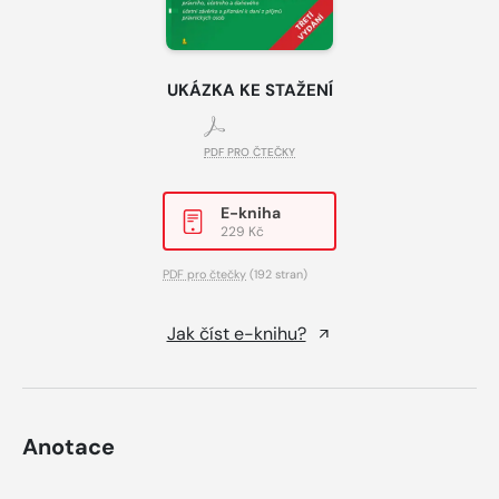
UKÁZKA KE STAŽENÍ
PDF PRO ČTEČKY
E-kniha
229 Kč
PDF pro čtečky
(192 stran)
Jak číst e-knihu?
Anotace