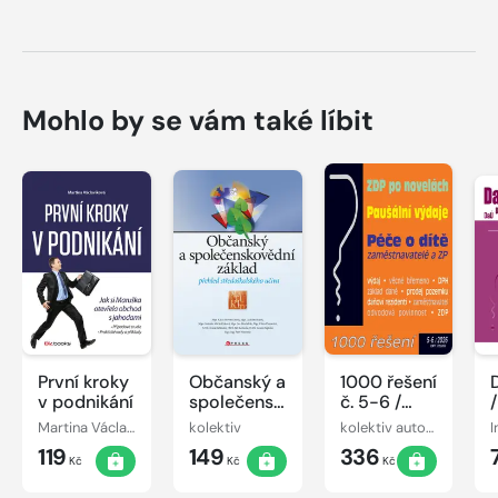
Mohlo by se vám také líbit
První kroky
Občanský a
1000 řešení
v podnikání
společenskovědní
č. 5-6 /
základ
2026 - ZDP
Martina Václavíková
kolektiv
kolektiv autorů
po
119
149
336
novelách
Kč
Kč
Kč