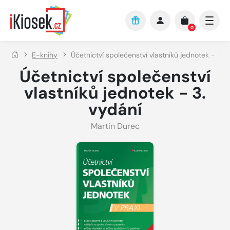
Přejít na hlavní obsah
0
E-knihy
Účetnictví společenství vlastníků jednotek - 3. 
Účetnictví společenství
vlastníků jednotek - 3.
vydání
Martin Durec