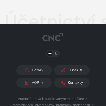
Účetnictví 
PŘEPNOUT SVĚTLÝ/TMAVÝ REŽIM
Dotazy
O nás
VOP
Kontakty
Autorská práva k publikovaným materiálům
Podmínky pro užívání služby informační společnosti