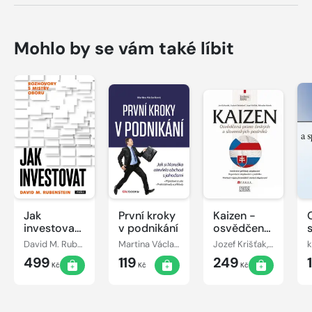
Mohlo by se vám také líbit
Jak
První kroky
Kaizen -
investovat:
v podnikání
osvědčená
Rozhovory
praxe
David M. Rubenstein
Martina Václavíková
Jozef Krišťak, Ľudovít Boledovič, Miroslav Marek, Ján Košturiak
k
s mistry
českých a
499
119
249
oboru
slovenských
Kč
Kč
Kč
podniků