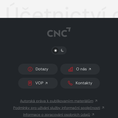
Účetnictví 
PŘEPNOUT SVĚTLÝ/TMAVÝ REŽIM
Dotazy
O nás
VOP
Kontakty
Autorská práva k publikovaným materiálům
Podmínky pro užívání služby informační společnosti
Informace o zpracování osobních údajů