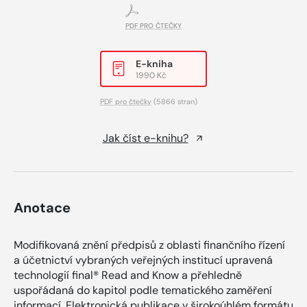
PDF PRO ČTEČKY
E-kniha
1990 Kč
PDF pro čtečky
(5866 stran)
Jak číst e-knihu?
Anotace
Modifikovaná znění předpisů z oblasti finančního řízení
a účetnictví vybraných veřejných institucí upravená
technologií final® Read and Know a přehledně
uspořádaná do kapitol podle tematického zaměření
informací. Elektronická publikace v širokoúhlém formátu