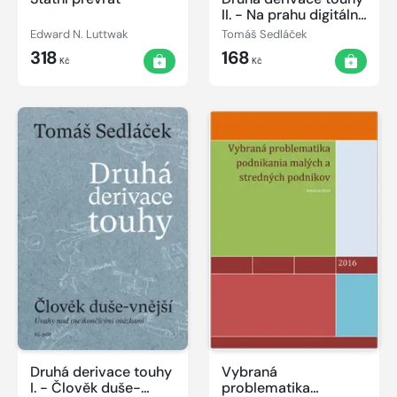
II. - Na prahu digitální
teologie
Edward N. Luttwak
Tomáš Sedláček
318
168
Kč
Kč
Druhá derivace touhy
Vybraná
I. - Člověk duše-
problematika