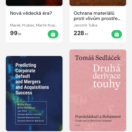
Nová vědecká éra?
Ochrana materiálů
proti vlivům prostředí
(teorie a metody)
Marek Hrubec, Martin Kopecký
Jaromír Tulka
99
228
Kč
Kč