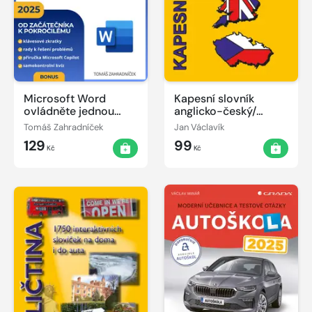
Microsoft Word
Kapesní slovník
ovládněte jednou
anglicko-český/
provždy
česko-anglický
Tomáš Zahradníček
Jan Václavík
129
99
Kč
Kč