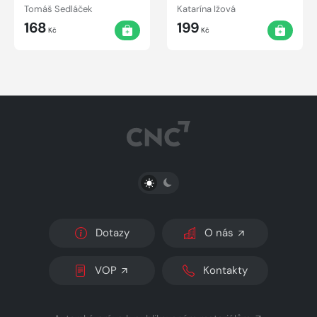
vnější
podnikania malých a
Tomáš Sedláček
Katarína Ižová
stredných podnikov
168
199
Kč
Kč
PŘEPNOUT SVĚTLÝ/TMAVÝ REŽIM
Dotazy
O nás
VOP
Kontakty