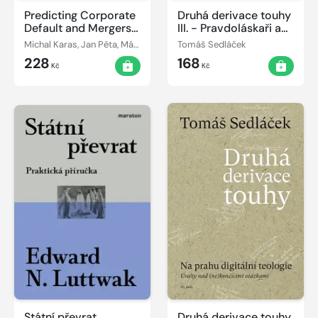
Predicting Corporate
Druhá derivace touhy
Default and Mergers
III. - Pravdoláskaři a
and Acquisitions
Bohémové
Michal Karas, Jan Pěta, Mária Režňáková
Tomáš Sedláček
Success
228
168
Kč
Kč
Státní převrat
Druhá derivace touhy