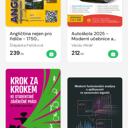
Angličtina nejen pro
Autoškola 2025 -
řidiče - 1750
Moderní učebnice a
interaktivních
testové otázky
Štěpánka Pařízková
Václav Minář
slovíček na doma i do
239
212
auta
Kč
Kč