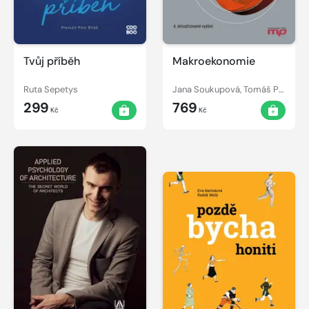
Tvůj příběh
Makroekonomie
Ruta Sepetys
Jana Soukupová, Tomáš Pavelka, Vít Pošta, Pavel Neset
299
769
Kč
Kč