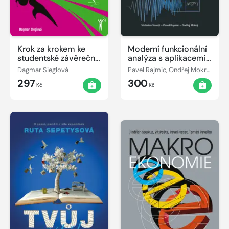
Krok za krokem ke
Moderní funkcionální
studentské závěrečné
analýza s aplikacemi
práci
ve zpracování signálů
Dagmar Sieglová
Pavel Rajmic, Ondřej Mokrý, Vítězslav Veselý
297
300
Kč
Kč