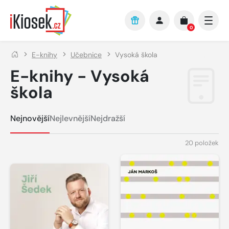
Přejít na hlavní obsah
0
E-knihy
Učebnice
Vysoká škola
E-knihy - Vysoká
škola
Nejnovější
Nejlevnější
Nejdražší
20 položek