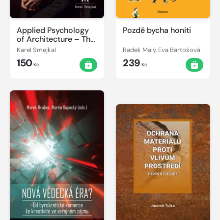
Applied Psychology
Pozdě bycha honiti
of Architecture – The
Secret World of
Karel Smejkal
Radek Malý, Eva Bartošová
Architects
150
239
Kč
Kč