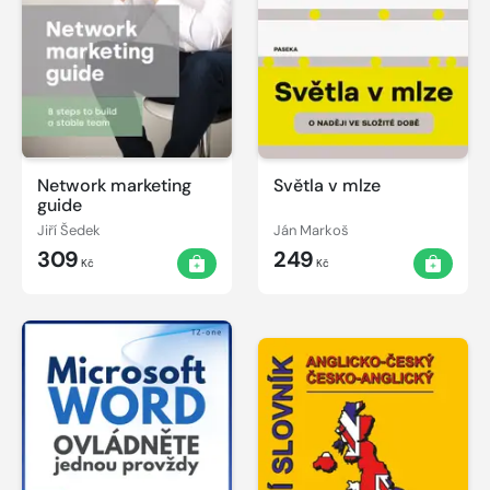
Network marketing
Světla v mlze
guide
Jiří Šedek
Ján Markoš
309
249
Kč
Kč