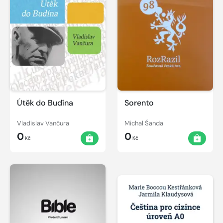
Útěk do Budína
Sorento
Vladislav Vančura
Michal Šanda
0
0
Kč
Kč