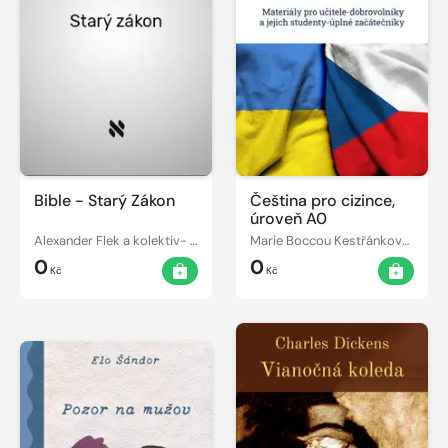
Bible - Starý Zákon
Čeština pro cizince,
úroveň A0
Alexander Flek a kolektiv- překlad
Marie Boccou Kestřánková, Jarmila Klaudysová
0
0
Kč
Kč