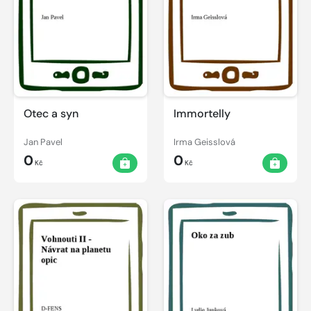
Otec a syn
Immortelly
Jan Pavel
Irma Geisslová
0
0
Kč
Kč