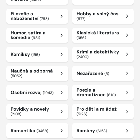
Filozofie a
Hobby a volný čas
náboženství
(763)
(677)
Humor, satira a
Klasická literatura
komedie
(981)
(356)
Krimi a detektivky
Komiksy
(156)
(2400)
Naučná a odborná
Nezařazené
(5)
(5052)
Poezie a
Osobní rozvoj
(1943)
dramatizace
(610)
Povídky a novely
Pro děti a mládež
(2108)
(5126)
Romantika
Romány
(3468)
(6153)