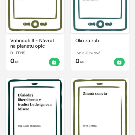
Vohnouti II - Návrat
Oko za zub
na planetu opic
D- FENS
Lydie Junková
0
0
Kč
Kč