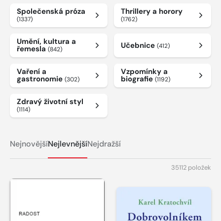
Společenská próza
Thrillery a horory
(1337)
(1762)
Umění, kultura a
Učebnice
(412)
řemesla
(842)
Vaření a
Vzpomínky a
gastronomie
biografie
(302)
(1192)
Zdravý životní styl
(1114)
Nejnovější
Nejlevnější
Nejdražší
35112 položek