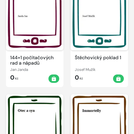
144+1 počítačových
Štěchovický poklad 1
rad a nápadů
Jan Janda
Josef Mužík
0
0
Kč
Kč