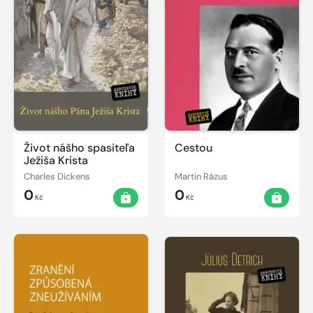
Život nášho spasiteľa
Cestou
Ježiša Krista
Charles Dickens
Martin Rázus
0
0
Kč
Kč