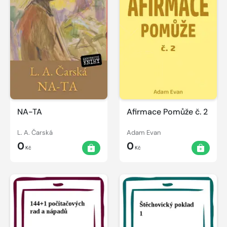
NA-TA
Afirmace Pomůže č. 2
L. A. Čarská
Adam Evan
0
0
Kč
Kč