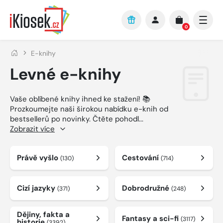
Přejít na hlavní obsah
0
E-knihy
Levné e-knihy
Vaše oblíbené knihy ihned ke stažení! 📚
Prozkoumejte naši širokou nabídku e-knih od
bestsellerů po novinky. Čtěte pohodl
...
Zobrazit více
Právě vyšlo
Cestování
(130)
(714)
Cizí jazyky
Dobrodružné
(371)
(248)
Dějiny, fakta a
Fantasy a sci-fi
(3117)
historie
(3392)