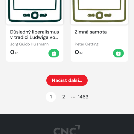
Důsledný liberalismus
Zimná samota
v tradici Ludwiga von
Misese
Jörg Guido Hülsmann
Peter Getting
0
0
Kč
Kč
Načíst další…
Načte dalších 24 položek na aktuální stránku
1
2
1463