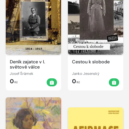
Deník zajatce v I.
Cestou k slobode
světové válce
Josef Šrámek
Janko Jesenský
0
0
Kč
Kč