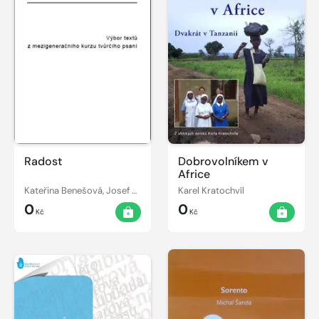
Radost
Dobrovolníkem v
Africe
Kateřina Benešová, Josef Beran
Karel Kratochvíl
0
0
Kč
Kč