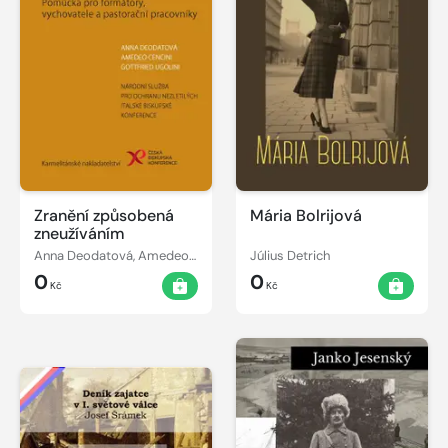
Zranění způsobená
Mária Bolrijová
zneužíváním
Anna Deodatová, Amedeo Cencini, Gottfried Ugolini
Július Detrich
0
0
Kč
Kč