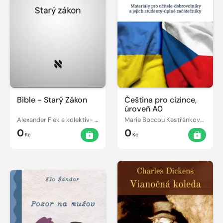
Bible - Starý Zákon
Čeština pro cizince,
úroveň A0
Alexander Flek a kolektiv- překlad
Marie Boccou Kestřánková, Jarmila Klaudysová
0
0
Kč
Kč