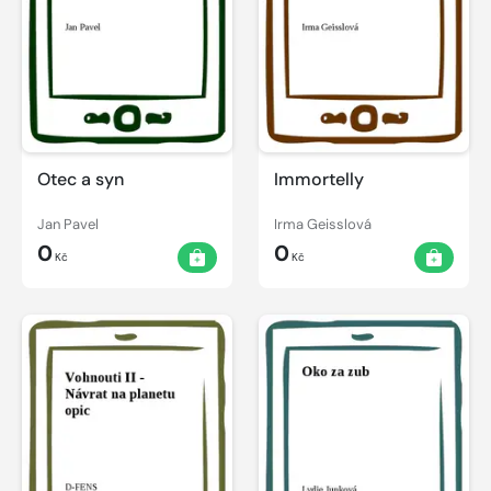
Otec a syn
Immortelly
Jan Pavel
Irma Geisslová
0
0
Kč
Kč