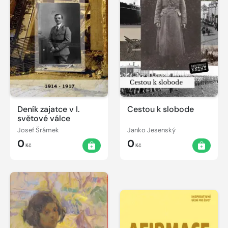
Deník zajatce v I.
Cestou k slobode
světové válce
Josef Šrámek
Janko Jesenský
0
0
Kč
Kč