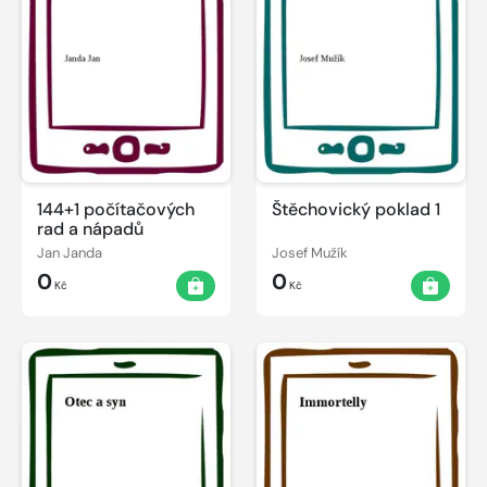
144+1 počítačových
Štěchovický poklad 1
rad a nápadů
Jan Janda
Josef Mužík
0
0
Kč
Kč