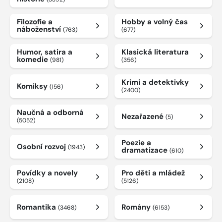
Filozofie a
Hobby a volný čas
náboženství
(763)
(677)
Humor, satira a
Klasická literatura
komedie
(981)
(356)
Krimi a detektivky
Komiksy
(156)
(2400)
Naučná a odborná
Nezařazené
(5)
(5052)
Poezie a
Osobní rozvoj
(1943)
dramatizace
(610)
Povídky a novely
Pro děti a mládež
(2108)
(5126)
Romantika
Romány
(3468)
(6153)