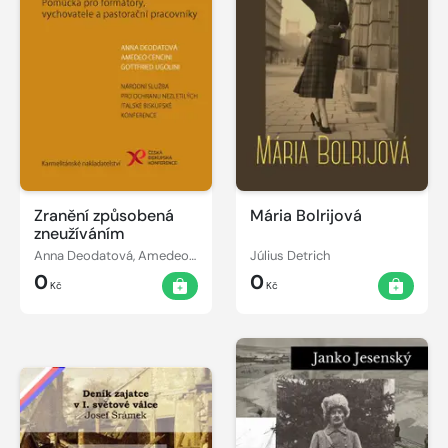
Zranění způsobená
Mária Bolrijová
zneužíváním
Anna Deodatová, Amedeo Cencini, Gottfried Ugolini
Július Detrich
0
0
Kč
Kč