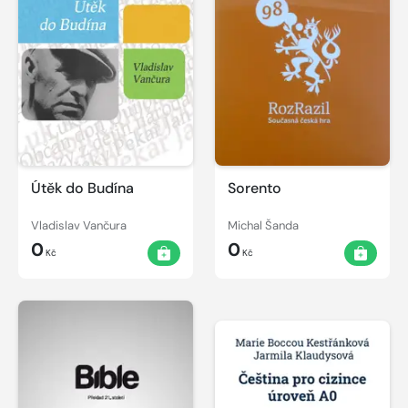
Útěk do Budína
Sorento
Vladislav Vančura
Michal Šanda
0
0
Kč
Kč