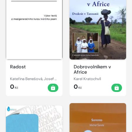
Radost
Dobrovolníkem v
Africe
Kateřina Benešová, Josef Beran
Karel Kratochvíl
0
0
Kč
Kč