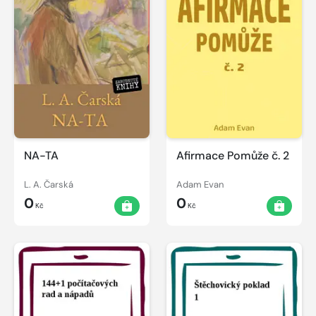
NA-TA
Afirmace Pomůže č. 2
L. A. Čarská
Adam Evan
0
0
Kč
Kč