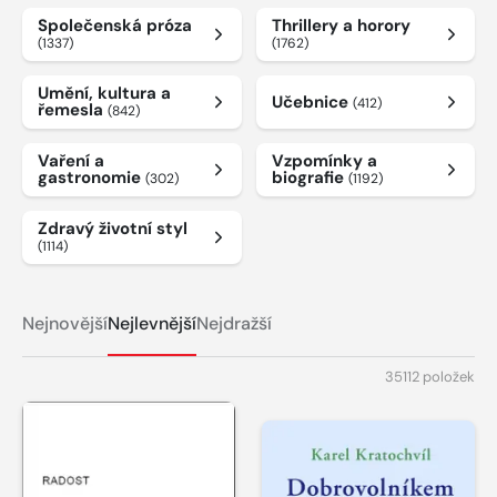
Společenská próza
Thrillery a horory
(1337)
(1762)
Umění, kultura a
Učebnice
(412)
řemesla
(842)
Vaření a
Vzpomínky a
gastronomie
biografie
(302)
(1192)
Zdravý životní styl
(1114)
Nejnovější
Nejlevnější
Nejdražší
35112 položek