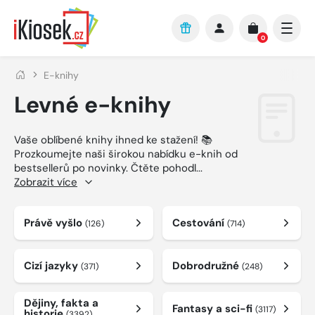
Přejít na hlavní obsah
0
E-knihy
Levné e-knihy
Vaše oblíbené knihy ihned ke stažení! 📚
Prozkoumejte naši širokou nabídku e-knih od
bestsellerů po novinky. Čtěte pohodl
...
Zobrazit více
Právě vyšlo
Cestování
(126)
(714)
Cizí jazyky
Dobrodružné
(371)
(248)
Dějiny, fakta a
Fantasy a sci-fi
(3117)
historie
(3392)