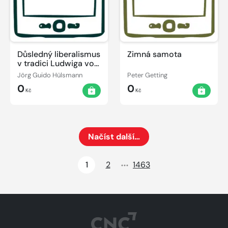
Důsledný liberalismus
Zimná samota
v tradici Ludwiga von
Misese
Jörg Guido Hülsmann
Peter Getting
0
0
Kč
Kč
Načíst další…
Načte dalších 24 položek na aktuální stránku
1
2
1463