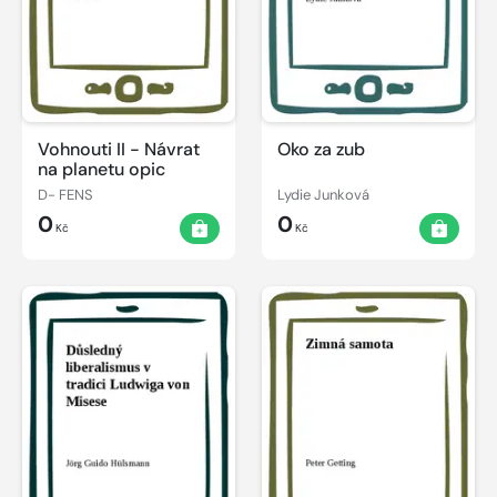
Vohnouti II - Návrat
Oko za zub
na planetu opic
D- FENS
Lydie Junková
0
0
Kč
Kč