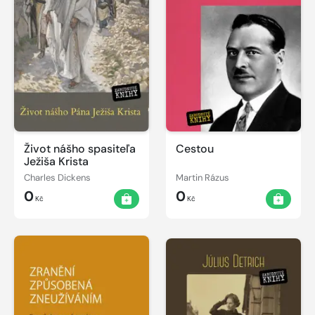
Život nášho spasiteľa
Cestou
Ježiša Krista
Charles Dickens
Martin Rázus
0
0
Kč
Kč