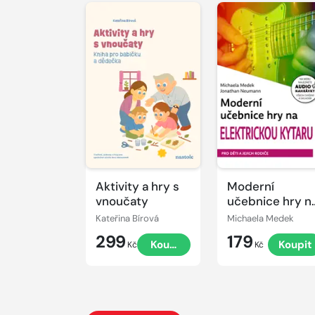
Aktivity a hry s
Moderní
vnoučaty
učebnice hry n
elektrickou
Kateřina Bírová
Michaela Medek
kytaru
299
179
Koupit
Koupit
Kč
Kč