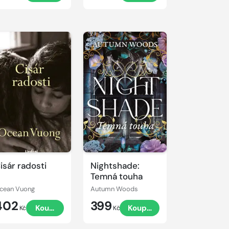
isár radosti
Nightshade:
Temná touha
cean Vuong
Autumn Woods
402
399
Koupit
Koupit
Kč
Kč