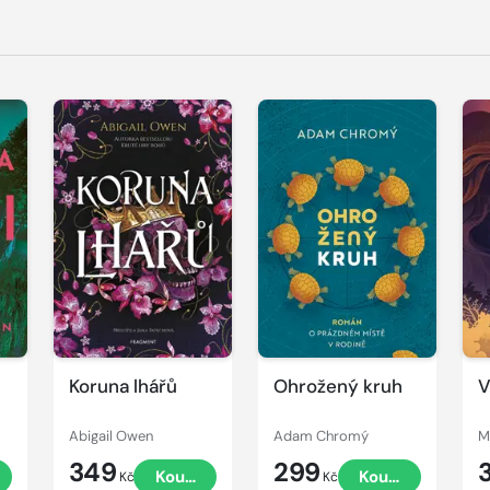
Koruna lhářů
Ohrožený kruh
V
Abigail Owen
Adam Chromý
M
349
299
Koupit
Koupit
Kč
Kč