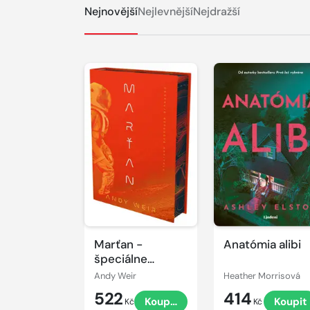
Nejnovější
Nejlevnější
Nejdražší
Marťan -
Anatómia alibi
špeciálne
vydanie
Andy Weir
Heather Morrisová
522
414
Koupit
Koupit
Kč
Kč