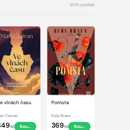
35113 položek
e vlnách času
Pomsta
ari Caoran
Ruby Braun
349
369
Koupit
Koupit
Kč
Kč