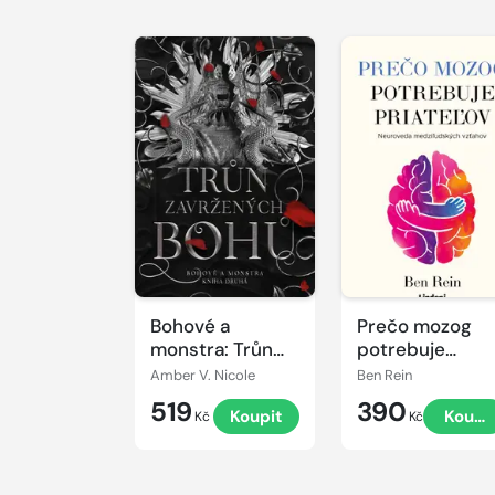
Bohové a
Prečo mozog
monstra: Trůn
potrebuje
zavržených bohů
priateľov
Amber V. Nicole
Ben Rein
519
390
Koupit
Koupi
Kč
Kč