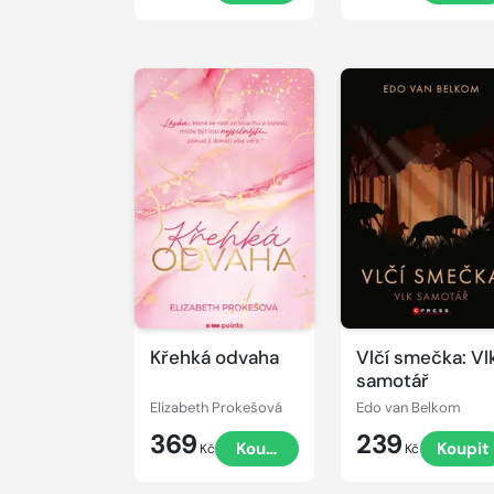
Křehká odvaha
Vlčí smečka: Vl
samotář
Elizabeth Prokešová
Edo van Belkom
369
239
Koupit
Koupit
Kč
Kč