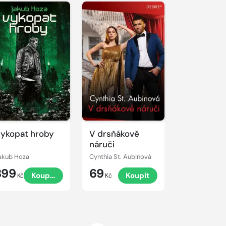
ykopat hroby
V drsňákově
náruči
akub Hoza
Cynthia St. Aubinová
399
69
Koupit
Koupit
Kč
Kč