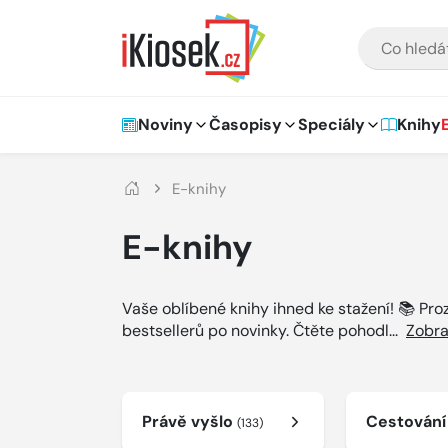
Přejít na hlavní obsah
VYHLEDÁVÁNÍ
Hlavní navigace
Noviny
Časopisy
Speciály
Knihy
E-knihy
E-knihy
Vaše oblíbené knihy ihned ke stažení! 📚 Pr
bestsellerů po novinky. Čtěte pohodl
...
Zobra
Právě vyšlo
Cestován
(133)