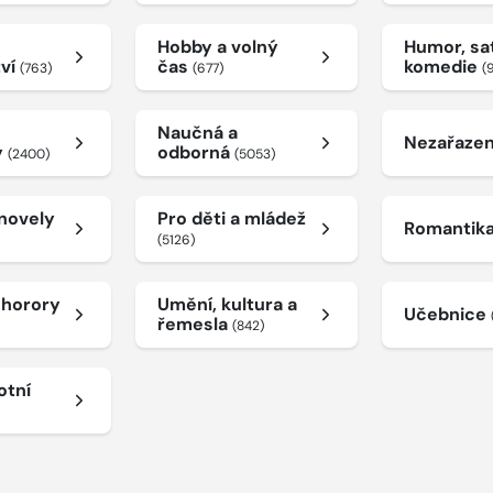
Hobby a volný
Humor, sat
tví
čas
komedie
(763)
(677)
(
Naučná a
Nezařaze
y
odborná
(2400)
(5053)
 novely
Pro děti a mládež
Romantik
(5126)
a horory
Umění, kultura a
Učebnice
řemesla
(842)
otní