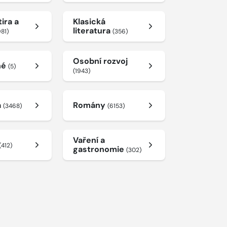
ira a
Klasická
literatura
981)
(356)
Osobní rozvoj
né
(5)
(1943)
a
Romány
(3468)
(6153)
Vaření a
(412)
gastronomie
(302)