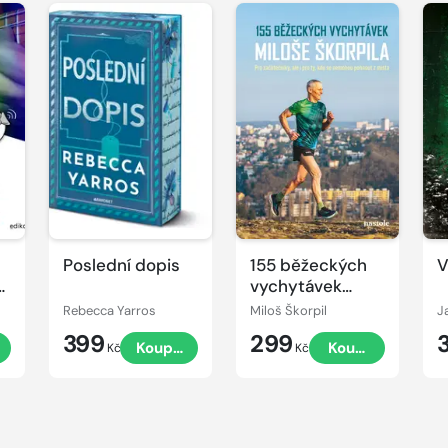
Poslední dopis
155 běžeckých
V
a
vychytávek
Miloše Škorpila
Rebecca Yarros
Miloš Škorpil
J
399
299
Koupit
Koupit
Kč
Kč