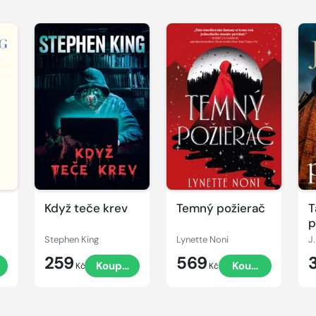
Když teče krev
Temný požierač
T
p
Stephen King
Lynette Noni
J.
259
569
t
Koupit
Koupit
Kč
Kč