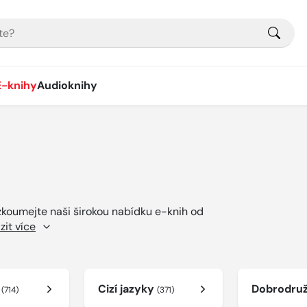
E-knihy
Audioknihy
ozkoumejte naši širokou nabídku e-knih od
zit více
í
Cizí jazyky
Dobrodru
(714)
(371)