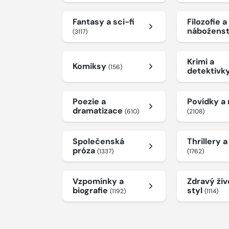
Fantasy a sci-fi
Filozofie a
nábožens
(3117)
Krimi a
Komiksy
(156)
detektivk
Poezie a
Povídky a
dramatizace
(610)
(2108)
Společenská
Thrillery 
próza
(1337)
(1762)
Vzpomínky a
Zdravý živ
biografie
styl
(1192)
(1114)