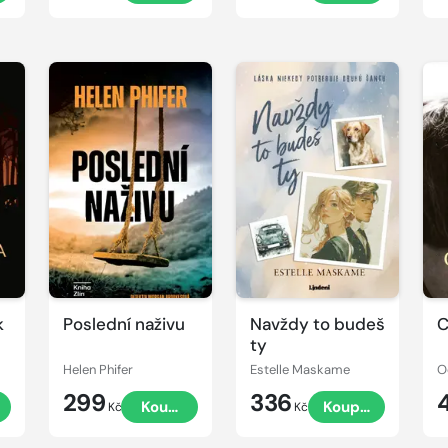
k
Poslední naživu
Navždy to budeš
C
ty
Helen Phifer
Estelle Maskame
O
299
336
Koupit
Koupit
Kč
Kč