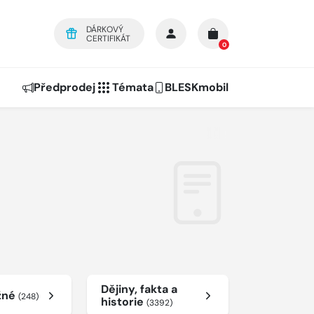
DÁRKOVÝ
CERTIFIKÁT
0
Předprodej
Témata
BLESKmobil
Dějiny, fakta a
žné
(248)
historie
(3392)